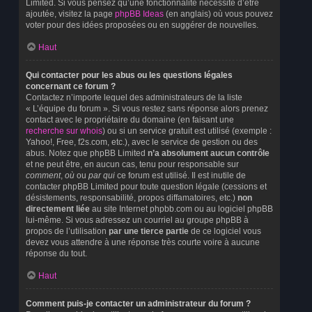
Limited. Si vous pensez qu’une fonctionnalité nécessite d’être
ajoutée, visitez la page
phpBB Ideas
(en anglais) où vous pouvez
voter pour des idées proposées ou en suggérer de nouvelles.
Haut
Qui contacter pour les abus ou les questions légales
concernant ce forum ?
Contactez n’importe lequel des administrateurs de la liste
« L’équipe du forum ». Si vous restez sans réponse alors prenez
contact avec le propriétaire du domaine (en faisant une
recherche sur whois
) ou si un service gratuit est utilisé (exemple :
Yahoo!, Free, f2s.com, etc.), avec le service de gestion ou des
abus. Notez que phpBB Limited
n’a absolument aucun contrôle
et ne peut être, en aucun cas, tenu pour responsable sur
comment
,
où
ou
par qui
ce forum est utilisé. Il est inutile de
contacter phpBB Limited pour toute question légale (cessions et
désistements, responsabilité, propos diffamatoires, etc.)
non
directement liée
au site Internet phpbb.com ou au logiciel phpBB
lui-même. Si vous adressez un courriel au groupe phpBB à
propos de l’utilisation
par une tierce partie
de ce logiciel vous
devez vous attendre à une réponse très courte voire à aucune
réponse du tout.
Haut
Comment puis-je contacter un administrateur du forum ?