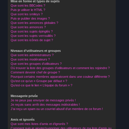
Mise en forme et types de sujets
Que sont les BBCodes ?
Puis-je utiliser le HTML ?
Que sont les smileys ?
Puis-je publier des images ?
Que sont les annonces globales ?
Que sont les annonces ?
Que sont les sujets épinglés ?
Que sont les sujets verrouillés ?
Que sont les icônes de sujet ?
Niveaux d’utilisateurs et groupes
Que sont les administrateurs ?
Que sont les modérateurs ?
Que sont les groupes d’utilisateurs ?
Où trouver la liste des groupes d’utilisateurs et comment les rejoindre ?
Comment devenir chef de groupe ?
Pourquoi certains membres apparaissent dans une couleur différente ?
Qu’est-ce qu’un « Groupe par défaut » ?
Qu’est-ce que le lien « L’équipe du forum » ?
Messagerie privée
Je ne peux pas envoyer de messages privés !
Je reçois sans arrêt des messages indésirables !
J’ai reçu un spam ou un courriel abusif d’un membre de ce forum !
Amis et ignorés
Que sont mes listes d’amis et d’ignorés ?
Comment puis-je ajouter/supprimer des utilisateurs de ma liste d’amis ou