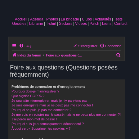
Accueil
Agenda
Photos
La brigade
Clubs
Actualités
Tests
Goodies
Librairie
T-shirt
Stickers
Vidéos
Patch
Liens
Contact
FAQ
S’enregistrer
Connexion
R
Index du forum
Foire aux questions (Questions posées fréquemment)
e
Foire aux questions (Questions posées
c
fréquemment)
h
e
Problèmes de connexion et d’enregistrement
Pourquoi dois-je m’enregistrer ?
r
Que signifie COPPA ?
c
Je souhaite m’enregistrer, mais je n’y parviens pas !
Je suis enregistré mais je ne peux pas me connecter !
h
Pourquoi ne puis-je pas me connecter ?
Je me suis enregistré par le passé mais je ne peux plus me connecter ?!
e
J’ai perdu mon mot de passe !
r
Pourquoi suis-je automatiquement déconnecté ?
À quoi sert « Supprimer les cookies » ?