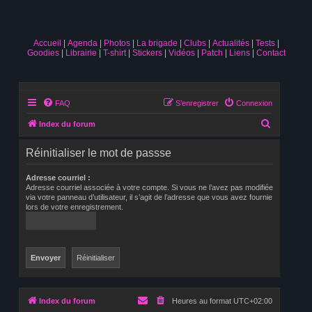
Accueil
Agenda
Photos
La brigade
Clubs
Actualités
Tests
Goodies
Librairie
T-shirt
Stickers
Vidéos
Patch
Liens
Contact
FAQ
S’enregistrer
Connexion
R
Index du forum
e
Réinitialiser le mot de passse
c
h
Adresse courriel :
Adresse courriel associée à votre compte. Si vous ne l’avez pas modifiée
e
via votre panneau d’utilisateur, il s’agit de l’adresse que vous avez fournie
lors de votre enregistrement.
r
c
h
e
r
Index du forum
Heures au format
UTC+02:00