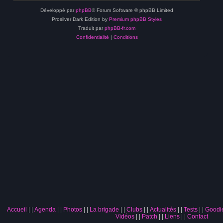
Développé par
phpBB
® Forum Software © phpBB Limited
Prosilver Dark Edition by
Premium phpBB Styles
Traduit par
phpBB-fr.com
Confidentialité
|
Conditions
Accueil
|
Agenda
|
Photos
|
La brigade
|
Clubs
|
Actualités
|
Tests
|
Goodi
Vidéos
|
Patch
|
Liens
|
Contact