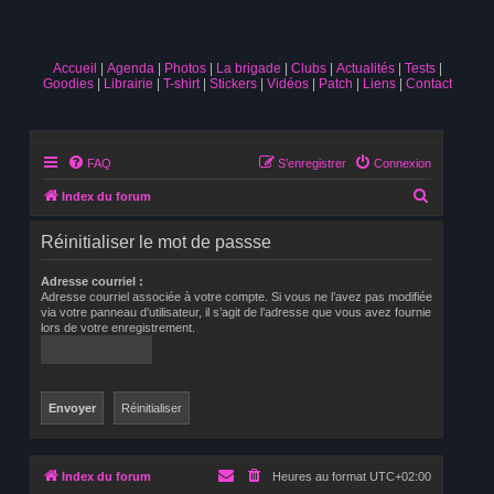
Accueil
Agenda
Photos
La brigade
Clubs
Actualités
Tests
Goodies
Librairie
T-shirt
Stickers
Vidéos
Patch
Liens
Contact
FAQ
S’enregistrer
Connexion
R
Index du forum
e
Réinitialiser le mot de passse
c
h
Adresse courriel :
Adresse courriel associée à votre compte. Si vous ne l’avez pas modifiée
e
via votre panneau d’utilisateur, il s’agit de l’adresse que vous avez fournie
lors de votre enregistrement.
r
c
h
e
r
Index du forum
Heures au format
UTC+02:00