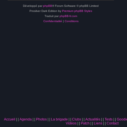
Développé par
phpBB
® Forum Software © phpBB Limited
Prosilver Dark Edition by
Premium phpBB Styles
Traduit par
phpBB-fr.com
Confidentialité
|
Conditions
Accueil
|
Agenda
|
Photos
|
La brigade
|
Clubs
|
Actualités
|
Tests
|
Goodi
Vidéos
|
Patch
|
Liens
|
Contact