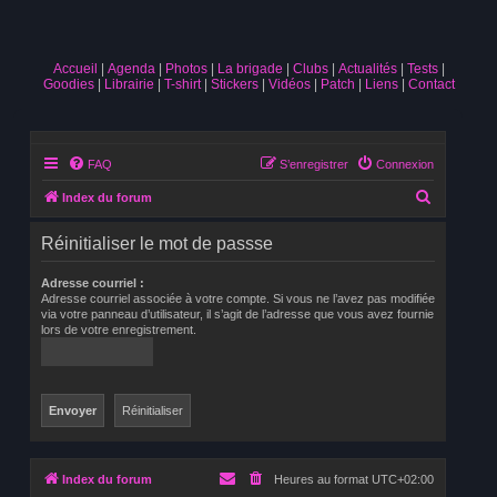
Accueil
Agenda
Photos
La brigade
Clubs
Actualités
Tests
Goodies
Librairie
T-shirt
Stickers
Vidéos
Patch
Liens
Contact
FAQ
S’enregistrer
Connexion
R
Index du forum
e
Réinitialiser le mot de passse
c
h
Adresse courriel :
Adresse courriel associée à votre compte. Si vous ne l’avez pas modifiée
e
via votre panneau d’utilisateur, il s’agit de l’adresse que vous avez fournie
lors de votre enregistrement.
r
c
h
e
r
Index du forum
Heures au format
UTC+02:00