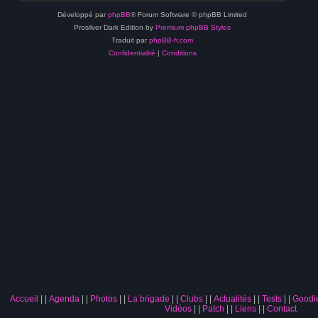
Développé par
phpBB
® Forum Software © phpBB Limited
Prosilver Dark Edition by
Premium phpBB Styles
Traduit par
phpBB-fr.com
Confidentialité
|
Conditions
Accueil
|
Agenda
|
Photos
|
La brigade
|
Clubs
|
Actualités
|
Tests
|
Goodi
Vidéos
|
Patch
|
Liens
|
Contact