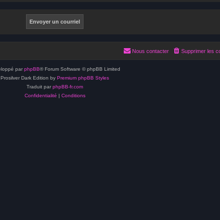
Nous contacter
Supprimer les c
loppé par
phpBB
® Forum Software © phpBB Limited
Prosilver Dark Edition by
Premium phpBB Styles
Traduit par
phpBB-fr.com
Confidentialité
|
Conditions