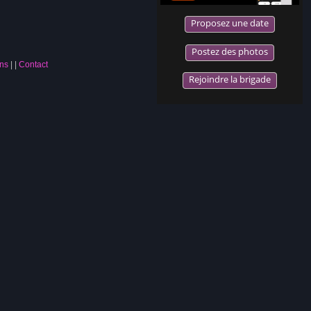
Proposez une date
Postez des photos
ns
|
Contact
Rejoindre la brigade