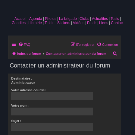
Accueil
Agenda
Photos
La brigade
Clubs
Actualités
Tests
Goodies
Librairie
T-shirt
Stickers
Vidéos
Patch
Liens
Contact
FAQ
S’enregistrer
Connexion
R
Index du forum
Contacter un administrateur du forum
e
Contacter un administrateur du forum
c
h
Destinataire :
e
Administrateur
r
Votre adresse courriel :
c
h
Votre nom :
e
r
Sujet :