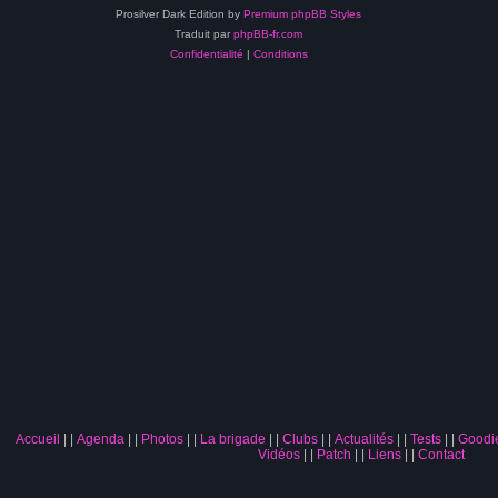
Prosilver Dark Edition by
Premium phpBB Styles
Traduit par
phpBB-fr.com
Confidentialité
|
Conditions
Accueil
|
Agenda
|
Photos
|
La brigade
|
Clubs
|
Actualités
|
Tests
|
Goodi
Vidéos
|
Patch
|
Liens
|
Contact