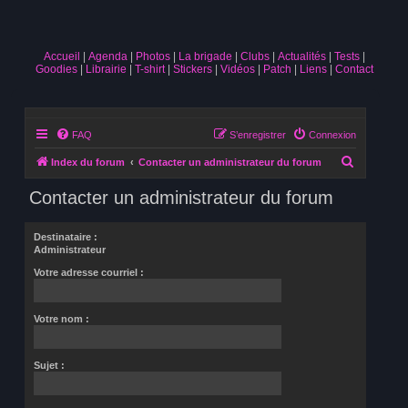
Accueil
Agenda
Photos
La brigade
Clubs
Actualités
Tests
Goodies
Librairie
T-shirt
Stickers
Vidéos
Patch
Liens
Contact
FAQ
S’enregistrer
Connexion
R
Index du forum
Contacter un administrateur du forum
e
Contacter un administrateur du forum
c
h
Destinataire :
e
Administrateur
r
Votre adresse courriel :
c
h
Votre nom :
e
r
Sujet :