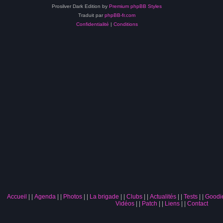
Prosilver Dark Edition by
Premium phpBB Styles
Traduit par
phpBB-fr.com
Confidentialité
|
Conditions
Accueil
|
Agenda
|
Photos
|
La brigade
|
Clubs
|
Actualités
|
Tests
|
Goodi
Vidéos
|
Patch
|
Liens
|
Contact