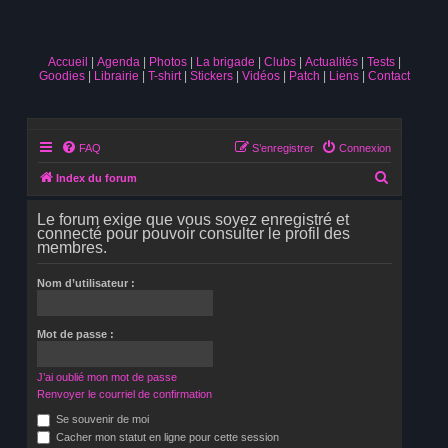
Accueil
Agenda
Photos
La brigade
Clubs
Actualités
Tests
Goodies
Librairie
T-shirt
Stickers
Vidéos
Patch
Liens
Contact
FAQ
S’enregistrer
Connexion
R
Index du forum
e
Le forum exige que vous soyez enregistré et
c
connecté pour pouvoir consulter le profil des
membres.
h
e
Nom d’utilisateur :
r
c
Mot de passe :
h
e
J’ai oublié mon mot de passe
r
Renvoyer le courriel de confirmation
Se souvenir de moi
Cacher mon statut en ligne pour cette session