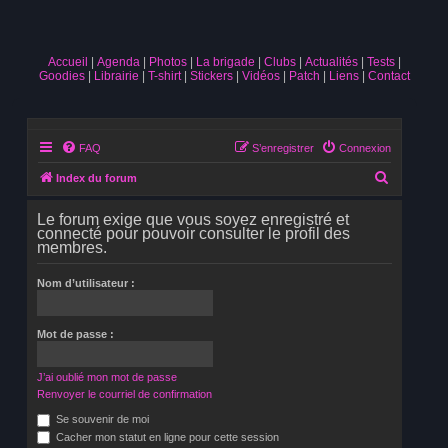
Accueil
Agenda
Photos
La brigade
Clubs
Actualités
Tests
Goodies
Librairie
T-shirt
Stickers
Vidéos
Patch
Liens
Contact
FAQ
S’enregistrer
Connexion
R
Index du forum
e
Le forum exige que vous soyez enregistré et
c
connecté pour pouvoir consulter le profil des
membres.
h
e
Nom d’utilisateur :
r
c
Mot de passe :
h
e
J’ai oublié mon mot de passe
r
Renvoyer le courriel de confirmation
Se souvenir de moi
Cacher mon statut en ligne pour cette session