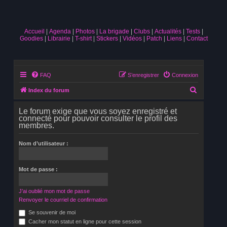
Accueil
Agenda
Photos
La brigade
Clubs
Actualités
Tests
Goodies
Librairie
T-shirt
Stickers
Vidéos
Patch
Liens
Contact
FAQ
S’enregistrer
Connexion
R
Index du forum
e
Le forum exige que vous soyez enregistré et
c
connecté pour pouvoir consulter le profil des
membres.
h
e
Nom d’utilisateur :
r
c
Mot de passe :
h
e
J’ai oublié mon mot de passe
r
Renvoyer le courriel de confirmation
Se souvenir de moi
Cacher mon statut en ligne pour cette session