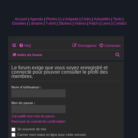
Accueil
Agenda
Photos
La brigade
Clubs
Actualités
Tests
Goodies
Librairie
T-shirt
Stickers
Vidéos
Patch
Liens
Contact
FAQ
S’enregistrer
Connexion
R
Index du forum
e
Le forum exige que vous soyez enregistré et
c
connecté pour pouvoir consulter le profil des
membres.
h
e
Nom d’utilisateur :
r
c
Mot de passe :
h
e
J’ai oublié mon mot de passe
r
Renvoyer le courriel de confirmation
Se souvenir de moi
Cacher mon statut en ligne pour cette session