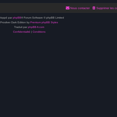
Nous contacter
Supprimer les c
loppé par
phpBB
® Forum Software © phpBB Limited
Prosilver Dark Edition by
Premium phpBB Styles
Traduit par
phpBB-fr.com
Confidentialité
|
Conditions