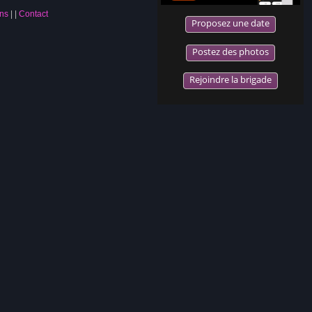
ns
|
Contact
Proposez une date
Postez des photos
Rejoindre la brigade