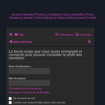
Accueil
Agenda
Photos
La brigade
Clubs
Actualités
Tests
Goodies
Librairie
T-shirt
Stickers
Vidéos
Patch
Liens
Contact
FAQ
S’enregistrer
Connexion
R
Index du forum
e
Le forum exige que vous soyez enregistré et
c
connecté pour pouvoir consulter le profil des
membres.
h
e
Nom d’utilisateur :
r
c
Mot de passe :
h
e
J’ai oublié mon mot de passe
r
Renvoyer le courriel de confirmation
Se souvenir de moi
Cacher mon statut en ligne pour cette session