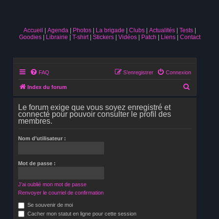
Accueil
Agenda
Photos
La brigade
Clubs
Actualités
Tests
Goodies
Librairie
T-shirt
Stickers
Vidéos
Patch
Liens
Contact
FAQ
S’enregistrer
Connexion
R
Index du forum
e
Le forum exige que vous soyez enregistré et
c
connecté pour pouvoir consulter le profil des
membres.
h
e
Nom d’utilisateur :
r
c
Mot de passe :
h
e
J’ai oublié mon mot de passe
r
Renvoyer le courriel de confirmation
Se souvenir de moi
Cacher mon statut en ligne pour cette session