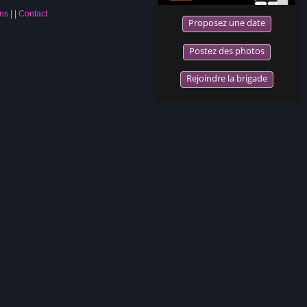
ns
|
Contact
Proposez une date
Postez des photos
Rejoindre la brigade