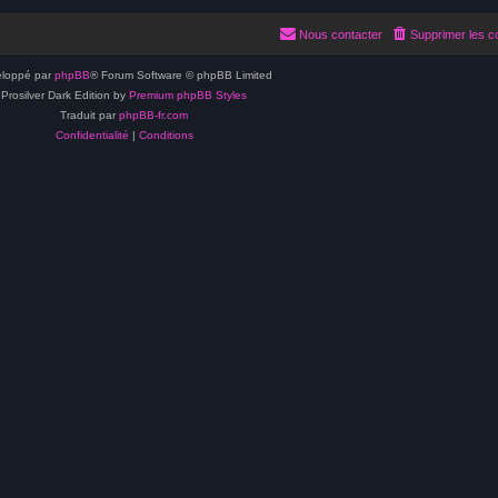
Nous contacter
Supprimer les c
loppé par
phpBB
® Forum Software © phpBB Limited
Prosilver Dark Edition by
Premium phpBB Styles
Traduit par
phpBB-fr.com
Confidentialité
|
Conditions