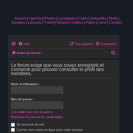
Accueil
Agenda
Photos
La brigade
Clubs
Actualités
Tests
Goodies
Librairie
T-shirt
Stickers
Vidéos
Patch
Liens
Contact
FAQ
S’enregistrer
Connexion
R
Index du forum
e
Le forum exige que vous soyez enregistré et
c
connecté pour pouvoir consulter le profil des
membres.
h
e
Nom d’utilisateur :
r
c
Mot de passe :
h
e
J’ai oublié mon mot de passe
r
Renvoyer le courriel de confirmation
Se souvenir de moi
Cacher mon statut en ligne pour cette session