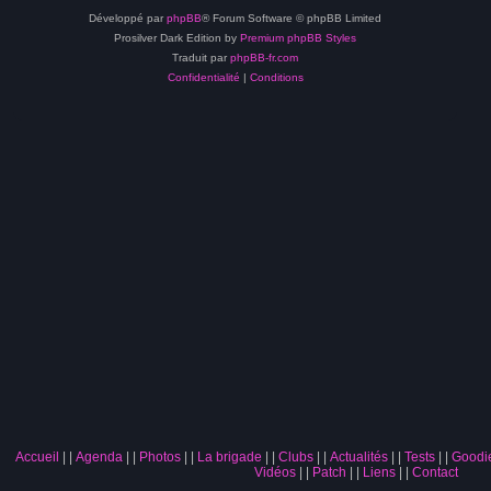
Développé par
phpBB
® Forum Software © phpBB Limited
Prosilver Dark Edition by
Premium phpBB Styles
Traduit par
phpBB-fr.com
Confidentialité
|
Conditions
Accueil
|
Agenda
|
Photos
|
La brigade
|
Clubs
|
Actualités
|
Tests
|
Goodi
Vidéos
|
Patch
|
Liens
|
Contact