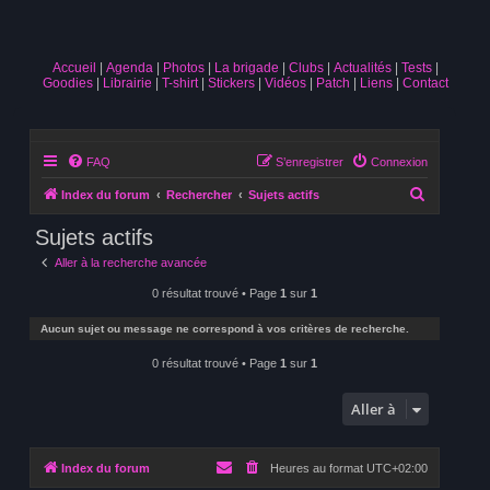
Accueil
Agenda
Photos
La brigade
Clubs
Actualités
Tests
Goodies
Librairie
T-shirt
Stickers
Vidéos
Patch
Liens
Contact
FAQ
S’enregistrer
Connexion
R
Index du forum
Rechercher
Sujets actifs
e
Sujets actifs
c
Aller à la recherche avancée
h
0 résultat trouvé • Page
1
sur
1
e
r
Aucun sujet ou message ne correspond à vos critères de recherche.
c
0 résultat trouvé • Page
1
sur
1
h
e
Aller à
r
Index du forum
Heures au format
UTC+02:00