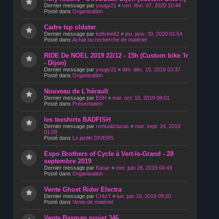
Dernier message par
yougy21
«
ven. févr. 07, 2020 10:44
Posté dans
Organisation
Cadre tsp oldster
Dernier message par
ludivine62
«
jeu. janv. 30, 2020 01:54
Posté dans
Achat ou recherche de matériel
RIDE De NOEL 2019 22/12 - 15h (Custom bike 'Ir
- Dijon)
Dernier message par
yougy21
«
dim. déc. 15, 2019 03:37
Posté dans
Organisation
Nouveau de L'hérault
Dernier message par
ESH
«
mar. oct. 15, 2019 08:01
Posté dans
Présentation
les teeshirts BADFISH
Dernier message par
romuald.lucas
«
mar. sept. 24, 2019
01:09
Posté dans
Le jardin DIVERS
Expo Brothers of Cycle à Vert-le-Grand - 28
septembre 2019
Dernier message par
Kanar
«
mer. juin 26, 2019 04:49
Posté dans
Organisation
Vente Ghost Rider Electra
Dernier message par
Cr4zY
«
lun. juin 10, 2019 09:20
Posté dans
Vente de matériel
Vente Basman projet 346