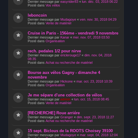
Dernier message par
easyrider83
«
lun. déc. 03, 2018 06:22
Posté dans
Vos vélos
leboncoin
Dernier message par
Mudagoye
«
ven. nov. 30, 2018 04:29
Posté dans
Vente de matériel
Cruise in Paris - 156ème - vendredi 9 novembre
Dernier message par
Kanar
«
mer. nov. 07, 2018 03:50
Posté dans
Organisation
rech. pedales 1/2 pour nirve
Dernier message par
ericlerouge17
«
dim. nov. 04, 2018
08:35
Posté dans
Achat ou recherche de matériel
Bourse aux vélos Gagny - dimanche 4
novembre
Dernier message par
Hickone
«
mar. oct. 23, 2018 10:39
Posté dans
Organisation
Je me sépare d'une collection de vélos
Dernier message par
admin
«
lun. oct. 15, 2018 08:45
Posté dans
Vente de matériel
[RECHERCHE] Roue arriére
Dernier message par
Granger
«
dim. sept. 23, 2018 11:27
Posté dans
Achat ou recherche de matériel
15 sept. Biclous de la ROOTS Choisey 39100
Dernier message par
Mudagoye
«
mar. sept. 04, 2018 12:04