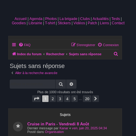
Accueil
Agenda
Photos
La brigade
Clubs
Actualités
Tests
Goodies
Librairie
T-shirt
Stickers
Vidéos
Patch
Liens
Contact
FAQ
S’enregistrer
Connexion
R
Index du forum
Rechercher
Sujets sans réponse
e
Sujets sans réponse
c
Aller à la recherche avancée
h
Rechercher
Recherche avancée
e
r
Plus de 1000 résultats ont été trouvés
Page
1
sur
20
c
1
2
3
4
5
20
Suivante
…
h
e
Sujets
r
Cruise in Paris - Vendredi 8 Août
Dernier message par
Kanar
«
ven. juin 20, 2025 04:34
Posté dans
Organisation