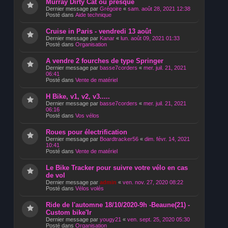
Murray Dirty Cat ou presque
Dernier message par
Grégoire
«
sam. août 28, 2021 12:38
Posté dans
Aide technique
Cruise in Paris - vendredi 13 août
Dernier message par
Kanar
«
lun. août 09, 2021 01:33
Posté dans
Organisation
A vendre 2 fourches de type Springer
Dernier message par
basse7corders
«
mer. juil. 21, 2021
06:41
Posté dans
Vente de matériel
H Bike, v1, v2, v3.....
Dernier message par
basse7corders
«
mer. juil. 21, 2021
06:16
Posté dans
Vos vélos
Roues pour électrification
Dernier message par
Boardtracker56
«
dim. févr. 14, 2021
10:41
Posté dans
Vente de matériel
Le Bike Tracker pour suivre votre vélo en cas
de vol
Dernier message par
admin
«
ven. nov. 27, 2020 08:22
Posté dans
Vélos volés
Ride de l'automne 18/10/2020-9h -Beaune(21) -
Custom bike'Ir
Dernier message par
yougy21
«
ven. sept. 25, 2020 05:30
Posté dans
Organisation