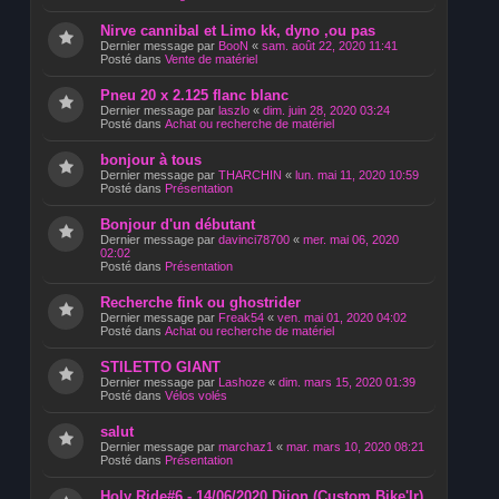
Nirve cannibal et Limo kk, dyno ,ou pas
Dernier message par
BooN
«
sam. août 22, 2020 11:41
Posté dans
Vente de matériel
Pneu 20 x 2.125 flanc blanc
Dernier message par
laszlo
«
dim. juin 28, 2020 03:24
Posté dans
Achat ou recherche de matériel
bonjour à tous
Dernier message par
THARCHIN
«
lun. mai 11, 2020 10:59
Posté dans
Présentation
Bonjour d'un débutant
Dernier message par
davinci78700
«
mer. mai 06, 2020
02:02
Posté dans
Présentation
Recherche fink ou ghostrider
Dernier message par
Freak54
«
ven. mai 01, 2020 04:02
Posté dans
Achat ou recherche de matériel
STILETTO GIANT
Dernier message par
Lashoze
«
dim. mars 15, 2020 01:39
Posté dans
Vélos volés
salut
Dernier message par
marchaz1
«
mar. mars 10, 2020 08:21
Posté dans
Présentation
Holy Ride#6 - 14/06/2020 Dijon (Custom Bike'Ir)