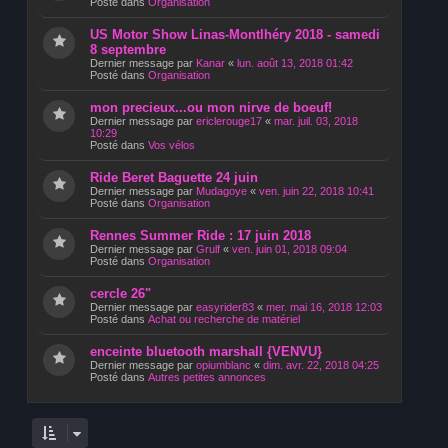
Posté dans
Organisation
US Motor Show Linas-Montlhéry 2018 - samedi
8 septembre
Dernier message par
Kanar
«
lun. août 13, 2018 01:42
Posté dans
Organisation
mon precieux...ou mon nirve de boeuf!
Dernier message par
ericlerouge17
«
mar. juil. 03, 2018
10:29
Posté dans
Vos vélos
Ride Beret Baguette 24 juin
Dernier message par
Mudagoye
«
ven. juin 22, 2018 10:41
Posté dans
Organisation
Rennes Summer Ride : 17 juin 2018
Dernier message par
Grulf
«
ven. juin 01, 2018 09:04
Posté dans
Organisation
cercle 26"
Dernier message par
easyrider83
«
mer. mai 16, 2018 12:03
Posté dans
Achat ou recherche de matériel
enceinte bluetooth marshall {VENVU}
Dernier message par
opiumblanc
«
dim. avr. 22, 2018 04:25
Posté dans
Autres petites annonces