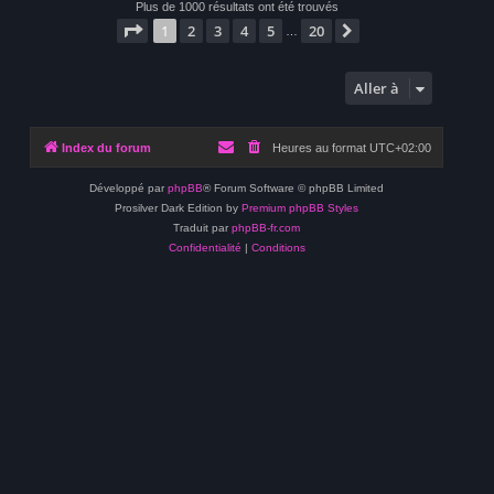
Plus de 1000 résultats ont été trouvés
Page
1
sur
20
1
2
3
4
5
20
Suivante
…
Aller à
Index du forum
Heures au format
UTC+02:00
Développé par
phpBB
® Forum Software © phpBB Limited
Prosilver Dark Edition by
Premium phpBB Styles
Traduit par
phpBB-fr.com
Confidentialité
|
Conditions