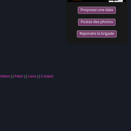
Proposez une date
Postez des photos
Rejoindre la brigade
Vidéos
|
Patch
|
Liens
|
Contact