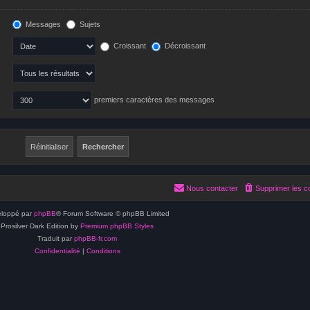
Messages
Sujets
Croissant
Décroissant
premiers caractères des messages
Nous contacter
Supprimer les c
loppé par
phpBB
® Forum Software © phpBB Limited
Prosilver Dark Edition by
Premium phpBB Styles
Traduit par
phpBB-fr.com
Confidentialité
|
Conditions