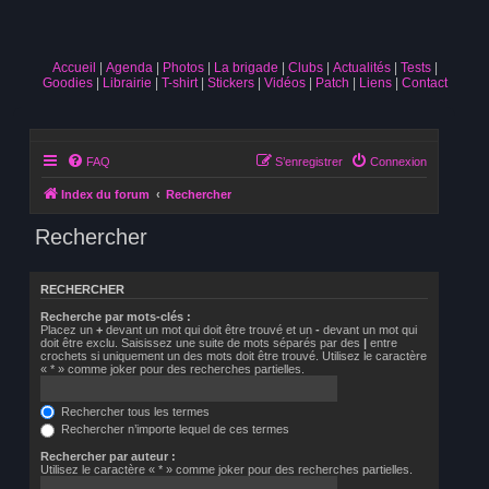
Accueil
Agenda
Photos
La brigade
Clubs
Actualités
Tests
Goodies
Librairie
T-shirt
Stickers
Vidéos
Patch
Liens
Contact
FAQ
S’enregistrer
Connexion
Index du forum
Rechercher
Rechercher
RECHERCHER
Recherche par mots-clés :
Placez un
+
devant un mot qui doit être trouvé et un
-
devant un mot qui
doit être exclu. Saisissez une suite de mots séparés par des
|
entre
crochets si uniquement un des mots doit être trouvé. Utilisez le caractère
« * » comme joker pour des recherches partielles.
Rechercher tous les termes
Rechercher n’importe lequel de ces termes
Rechercher par auteur :
Utilisez le caractère « * » comme joker pour des recherches partielles.