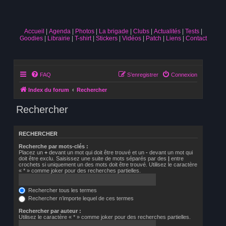
Accueil
Agenda
Photos
La brigade
Clubs
Actualités
Tests
Goodies
Librairie
T-shirt
Stickers
Vidéos
Patch
Liens
Contact
FAQ
S’enregistrer
Connexion
Index du forum
Rechercher
Rechercher
RECHERCHER
Recherche par mots-clés :
Placez un
+
devant un mot qui doit être trouvé et un
-
devant un mot qui
doit être exclu. Saisissez une suite de mots séparés par des
|
entre
crochets si uniquement un des mots doit être trouvé. Utilisez le caractère
« * » comme joker pour des recherches partielles.
Rechercher tous les termes
Rechercher n’importe lequel de ces termes
Rechercher par auteur :
Utilisez le caractère « * » comme joker pour des recherches partielles.