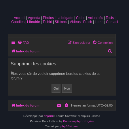
Accueil
Agenda
Photos
La brigade
Clubs
Actualités
Tests
Goodies
Librairie
T-shirt
Stickers
Vidéos
Patch
Liens
Contact
FAQ
S’enregistrer
Connexion
R
Index du forum
e
Supprimer les cookies
c
h
Êtes-vous sûr de vouloir supprimer tous les cookies de ce
forum ?
e
r
c
h
Index du forum
Heures au format
UTC+02:00
e
r
Développé par
phpBB
® Forum Software © phpBB Limited
Prosilver Dark Edition by
Premium phpBB Styles
Traduit par
phpBB-fr.com