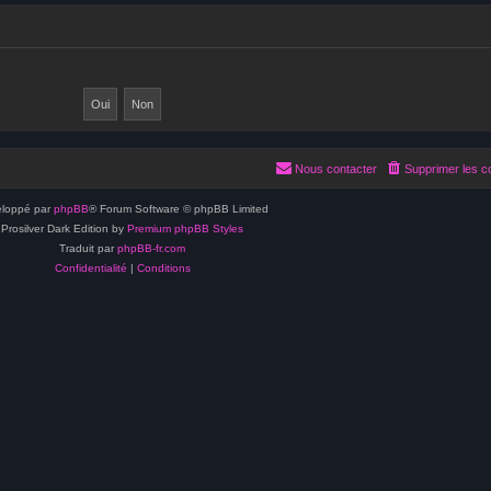
Nous contacter
Supprimer les c
loppé par
phpBB
® Forum Software © phpBB Limited
Prosilver Dark Edition by
Premium phpBB Styles
Traduit par
phpBB-fr.com
Confidentialité
|
Conditions