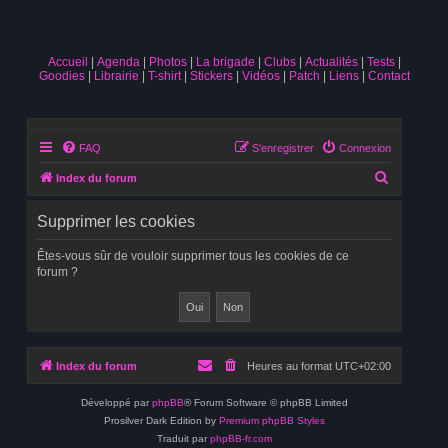
Accueil
Agenda
Photos
La brigade
Clubs
Actualités
Tests
Goodies
Librairie
T-shirt
Stickers
Vidéos
Patch
Liens
Contact
FAQ
S’enregistrer
Connexion
R
Index du forum
e
Supprimer les cookies
c
h
Êtes-vous sûr de vouloir supprimer tous les cookies de ce
forum ?
e
r
c
h
Index du forum
Heures au format
UTC+02:00
e
r
Développé par
phpBB
® Forum Software © phpBB Limited
Prosilver Dark Edition by
Premium phpBB Styles
Traduit par
phpBB-fr.com