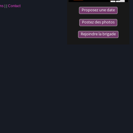
ns
|
Contact
Proposez une date
Postez des photos
Rejoindre la brigade