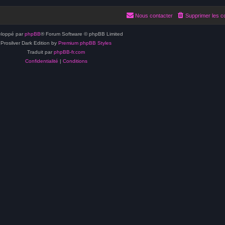
Nous contacter
Supprimer les c
loppé par
phpBB
® Forum Software © phpBB Limited
Prosilver Dark Edition by
Premium phpBB Styles
Traduit par
phpBB-fr.com
Confidentialité
|
Conditions