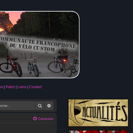
os
Patch
Liens
Contact
Rechercher
Recherche avancée
Connexion