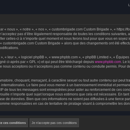
L
 « nous », « notre », « nos », « custombrigade.com Custom Brigade », « https://
n’acceptez pas d’être légalement responsable de toutes les conditions suivantes, a
r celles-ci à n’importe quel moment et nous ferons tout pour que vous en soyez inf
ser « custombrigade.com Custom Brigade » alors que des changements ont été effect
difications.
», « leur », « logiciel phpBB », « www.phpbb.com », « phpBB Limited », « Équipes p
gné ci-après par « GPL ») et qui peut être téléchargé depuis
www.phpbb.com
. Le 
 que nous acceptons ou n’acceptons pas comme contenu ou conduite permis. Pour d
amatoire, choquant, menaçant, à caractère sexuel ou tout autre contenu qui peut tra
internationales. Le faire peut vous mener à un bannissement immédiat et permanent
s IP de tous les messages sont enregistrées pour aider au renforcement de ces con
uille n’importe quel sujet lorsque nous estimons que cela est nécessaire. En ta
ase de données. Bien que ces informations ne soient pas diffusées à une tierce par
omme responsables en cas de tentative de piratage visant à compromettre les do