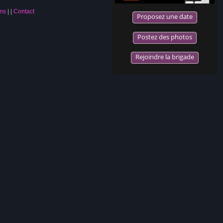
ns
|
Contact
Proposez une date
Postez des photos
Rejoindre la brigade