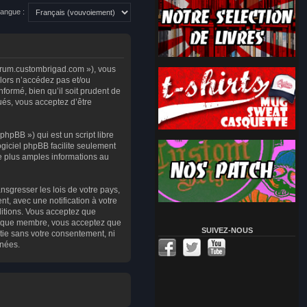
angue :
forum.custombrigad.com »), vous
lors n’accédez pas et/ou
ormé, bien qu’il soit prudent de
ués, vous acceptez d’être
hpBB ») qui est un script libre
logiciel phpBB facilite seulement
e plus amples informations au
nsgresser les lois de votre pays,
, avec une notification à votre
ditions. Vous acceptez que
nt que membre, vous acceptez que
SUIVEZ-NOUS
tie sans votre consentement, ni
nnées.