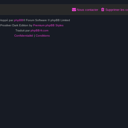
Nous contacter
Supprimer les c
loppé par
phpBB
® Forum Software © phpBB Limited
Prosilver Dark Edition by
Premium phpBB Styles
Traduit par
phpBB-fr.com
Confidentialité
|
Conditions