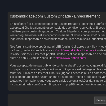
custombrigade.com Custom Brigade - Enregistrement
En accédant à « custombrigade.com Custom Brigade » (désigné ci-après par
acceptez d’être légalement responsable des conditions suivantes. Si vous 
n’utilisez pas « custombrigade.com Custom Brigade ». Nous pouvons modifie
vérifier régulièrement celles-ci par vous-même. Si vous continuez d’utili
légalement responsable des conditions découlant des mises à jour et/ou mo
Nos forums sont développés par phpBB (désigné ci-après par « ils », « eux 
de forum, déclaré sous la licence «
GNU General Public License v2
» (dési
les discussions sur Internet. phpBB Limited n’est pas responsable de ce
sujet de phpBB, veuillez consulter :
https://www.phpbb.com/
.
Vous acceptez de ne pas publier de contenu abusif, obscène, vulgaire, diff
du pays où « custombrigade.com Custom Brigade » est hébergé ou les lois 
fournisseur d’accès à Internet si nous le jugeons nécessaire. Les adresse
« custombrigade.com Custom Brigade » supprime, modifie, déplace ou verro
toutes les informations que vous avez saisies soient stockées dans notre b
« custombrigade.com Custom Brigade », ni phpBB ne pourront être tenus c