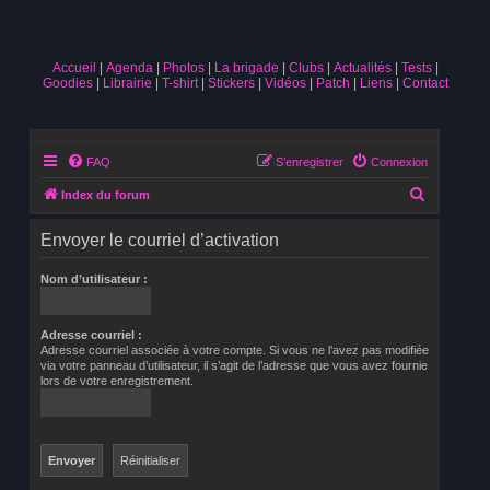
Accueil
Agenda
Photos
La brigade
Clubs
Actualités
Tests
Goodies
Librairie
T-shirt
Stickers
Vidéos
Patch
Liens
Contact
FAQ
S’enregistrer
Connexion
R
Index du forum
e
Envoyer le courriel d’activation
c
h
Nom d’utilisateur :
e
r
Adresse courriel :
Adresse courriel associée à votre compte. Si vous ne l’avez pas modifiée
c
via votre panneau d’utilisateur, il s’agit de l’adresse que vous avez fournie
h
lors de votre enregistrement.
e
r