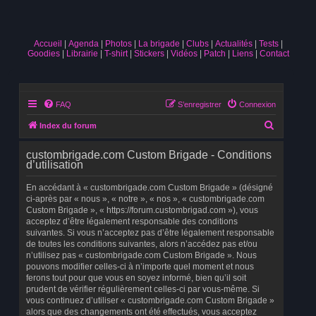
Accueil
Agenda
Photos
La brigade
Clubs
Actualités
Tests
Goodies
Librairie
T-shirt
Stickers
Vidéos
Patch
Liens
Contact
FAQ
S’enregistrer
Connexion
R
Index du forum
e
custombrigade.com Custom Brigade - Conditions
c
d’utilisation
h
En accédant à « custombrigade.com Custom Brigade » (désigné
e
ci-après par « nous », « notre », « nos », « custombrigade.com
Custom Brigade », « https://forum.custombrigad.com »), vous
r
acceptez d’être légalement responsable des conditions
c
suivantes. Si vous n’acceptez pas d’être légalement responsable
de toutes les conditions suivantes, alors n’accédez pas et/ou
h
n’utilisez pas « custombrigade.com Custom Brigade ». Nous
e
pouvons modifier celles-ci à n’importe quel moment et nous
ferons tout pour que vous en soyez informé, bien qu’il soit
r
prudent de vérifier régulièrement celles-ci par vous-même. Si
vous continuez d’utiliser « custombrigade.com Custom Brigade »
alors que des changements ont été effectués, vous acceptez