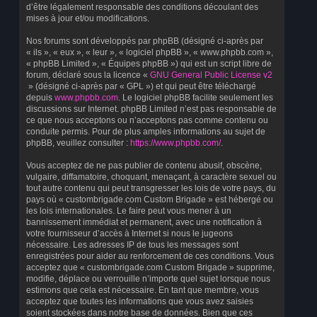
d’être légalement responsable des conditions découlant des
mises à jour et/ou modifications.
Nos forums sont développés par phpBB (désigné ci-après par
« ils », « eux », « leur », « logiciel phpBB », « www.phpbb.com »,
« phpBB Limited », « Équipes phpBB ») qui est un script libre de
forum, déclaré sous la licence «
GNU General Public License v2
» (désigné ci-après par « GPL ») et qui peut être téléchargé
depuis
www.phpbb.com
. Le logiciel phpBB facilite seulement les
discussions sur Internet. phpBB Limited n’est pas responsable de
ce que nous acceptons ou n’acceptons pas comme contenu ou
conduite permis. Pour de plus amples informations au sujet de
phpBB, veuillez consulter :
https://www.phpbb.com/
.
Vous acceptez de ne pas publier de contenu abusif, obscène,
vulgaire, diffamatoire, choquant, menaçant, à caractère sexuel ou
tout autre contenu qui peut transgresser les lois de votre pays, du
pays où « custombrigade.com Custom Brigade » est hébergé ou
les lois internationales. Le faire peut vous mener à un
bannissement immédiat et permanent, avec une notification à
votre fournisseur d’accès à Internet si nous le jugeons
nécessaire. Les adresses IP de tous les messages sont
enregistrées pour aider au renforcement de ces conditions. Vous
acceptez que « custombrigade.com Custom Brigade » supprime,
modifie, déplace ou verrouille n’importe quel sujet lorsque nous
estimons que cela est nécessaire. En tant que membre, vous
acceptez que toutes les informations que vous avez saisies
soient stockées dans notre base de données. Bien que ces