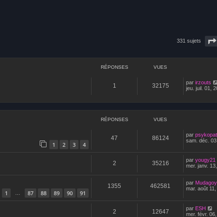
331 sujets
avancée
RÉPONSES
VUES
par
irzouts
1
32175
jeu. juil. 01,
RÉPONSES
VUES
par
psykopat
47
86124
sam. déc. 03
1
2
3
4
par
yougy21
2
35216
mer. janv. 13
par
Mudagoy
1355
462581
mar. août 11
1
87
88
89
90
91
…
par
ESH
2
12647
mer. févr. 06