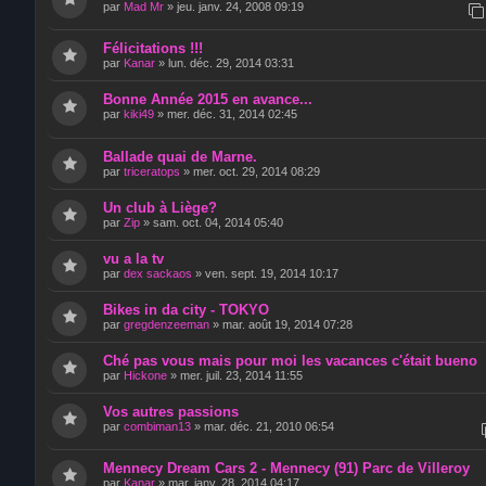
par
Mad Mr
»
jeu. janv. 24, 2008 09:19
Félicitations !!!
par
Kanar
»
lun. déc. 29, 2014 03:31
Bonne Année 2015 en avance...
par
kiki49
»
mer. déc. 31, 2014 02:45
Ballade quai de Marne.
par
triceratops
»
mer. oct. 29, 2014 08:29
Un club à Liège?
par
Zip
»
sam. oct. 04, 2014 05:40
vu a la tv
par
dex sackaos
»
ven. sept. 19, 2014 10:17
Bikes in da city - TOKYO
par
gregdenzeeman
»
mar. août 19, 2014 07:28
Ché pas vous mais pour moi les vacances c'était bueno
par
Hickone
»
mer. juil. 23, 2014 11:55
Vos autres passions
par
combiman13
»
mar. déc. 21, 2010 06:54
Mennecy Dream Cars 2 - Mennecy (91) Parc de Villeroy
par
Kanar
»
mar. janv. 28, 2014 04:17