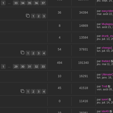
jeu. sept. 14
1
33
34
35
36
37
…
par
easyride
36
34394
mar. août 22
1
2
3
par
Mudagoy
8
14869
lun. août 21,
par
drunk_ev
4
13584
jeu. juil. 13,
par
sheega1
54
37931
lun. juil. 03,
1
2
3
4
par
thebird
494
191340
jeu. mai 11, 
1
29
30
31
32
33
…
par
UltimateC
10
16291
lun. janv. 16
par
Troll
45
41518
ven. août 05
1
2
3
4
par
tom4
0
11416
jeu. juil. 14,
par
kiki49