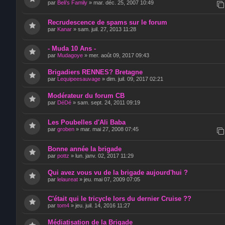
par
Beli's Family
»
mar. déc. 25, 2007 10:49
Recrudescence de spams sur le forum
par
Kanar
»
sam. juil. 27, 2013 11:28
- Muda 10 Ans -
par
Mudagoye
»
mer. août 09, 2017 09:43
Brigadiers RENNES? Bretagne
par
Lequipeesauvage
»
dim. juil. 09, 2017 02:21
Modérateur du forum CB
par
DéDé
»
sam. sept. 24, 2011 09:19
Les Poubelles d'Ali Baba
par
groben
»
mar. mai 27, 2008 07:45
Bonne année la brigade
par
pottz
»
lun. janv. 02, 2017 11:29
Qui avez vous vu de la brigade aujourd'hui ?
par
lelaureat
»
jeu. mai 07, 2009 07:05
C'était qui le tricycle lors du dernier Cruise ??
par
tom4
»
jeu. juil. 14, 2016 11:27
Médiatisation de la Brigade