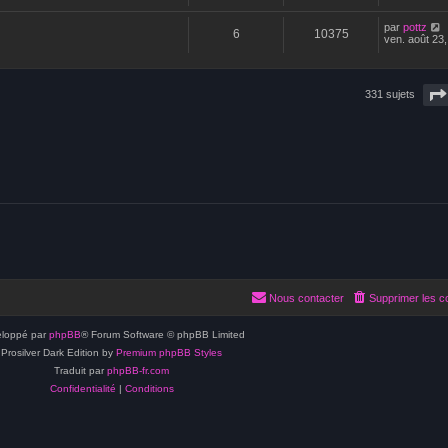
par
pottz
6
10375
ven. août 23
331 sujets
Nous contacter
Supprimer les c
loppé par
phpBB
® Forum Software © phpBB Limited
Prosilver Dark Edition by
Premium phpBB Styles
Traduit par
phpBB-fr.com
Confidentialité
|
Conditions