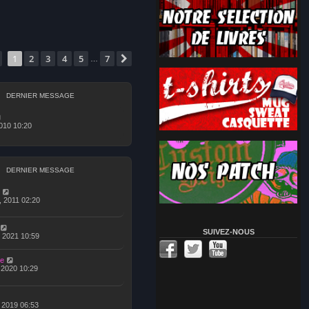
Page
1
sur
7
1
2
3
4
5
7
Suivante
…
DERNIER MESSAGE
 2010 10:20
DERNIER MESSAGE
, 2011 02:20
SUIVEZ-NOUS
, 2021 10:59
e
, 2020 10:29
, 2019 06:53