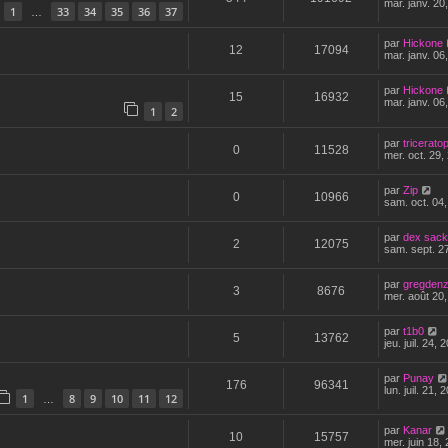
mar. janv. 20
1
33
34
35
36
37
…
par
Hickone
12
17094
mar. janv. 06
par
Hickone
15
16932
mar. janv. 06
1
2
par
tricerato
0
11528
mer. oct. 29,
par
Zip
0
10966
sam. oct. 04
par
dex sac
2
12075
sam. sept. 2
par
gregden
3
8676
mer. août 20
par
t1b0
5
13762
jeu. juil. 24,
par
Punay
176
96341
lun. juil. 21,
1
8
9
10
11
12
…
par
Kanar
10
15757
mer. juin 18,