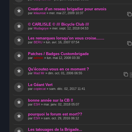
Creation d'un reseau brigadier pour envois
par
lelaureat
»
mer. mai 27, 2009 10:37
© CARLISLE © /// Bicycle Club ///
par
Mudagoye
»
mer. sept. 12, 2018 04:53
Les remarques lorsqu'on vous croise.......
par
BERU
»
lun. avr. 16, 2007 07:54
Patches / Badges Custombrigade
par
admin
»
lun. mai 12, 2008 03:30
Qu'écoutez-vous en ce moment ?
par
Mad Mr
»
dim. oct. 01, 2006 06:55
Le Géant Vert
par
copiecat
»
sam. déc. 02, 2017 11:41
bonne année sur la CB !!
par
ESH
»
mar. janv. 02, 2018 05:07
pourquoi le forum est mort??
par
ESH
»
sam. oct. 29, 2016 06:12
Les tatouages de la Brigade...