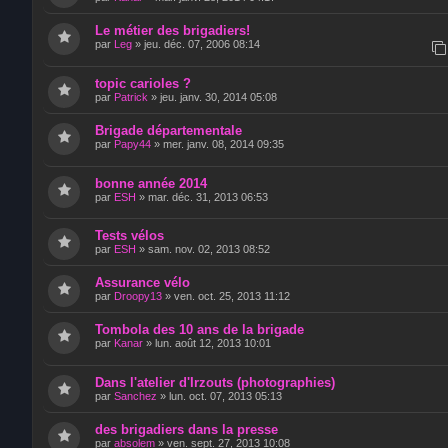
Le métier des brigadiers!
par
Leg
»
jeu. déc. 07, 2006 08:14
topic carioles ?
par
Patrick
»
jeu. janv. 30, 2014 05:08
Brigade départementale
par
Papy44
»
mer. janv. 08, 2014 09:35
bonne année 2014
par
ESH
»
mar. déc. 31, 2013 06:53
Tests vélos
par
ESH
»
sam. nov. 02, 2013 08:52
Assurance vélo
par
Droopy13
»
ven. oct. 25, 2013 11:12
Tombola des 10 ans de la brigade
par
Kanar
»
lun. août 12, 2013 10:01
Dans l'atelier d'Irzouts (photographies)
par
Sanchez
»
lun. oct. 07, 2013 05:13
des brigadiers dans la presse
par
absolem
»
ven. sept. 27, 2013 10:08