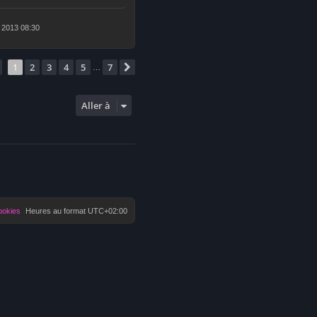
, 2013 08:30
Page
1
sur
7
1
2
3
4
5
7
Suivante
…
Aller à
ookies
Heures au format
UTC+02:00