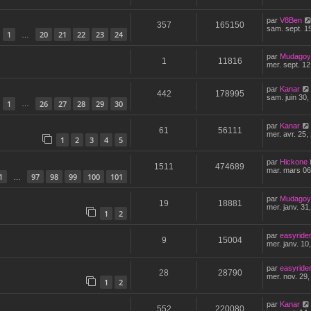
par
V8Ben
357
165150
sam. sept. 1
1
20
21
22
23
24
…
par
Mudagoy
1
11816
mer. sept. 12
par
Kanar
442
178995
sam. juin 30,
1
26
27
28
29
30
…
par
Kanar
61
56111
mer. avr. 25,
1
2
3
4
5
par
Hickone
1511
474689
mar. mars 06
1
97
98
99
100
101
…
par
Mudagoy
19
18881
mer. janv. 31
1
2
par
easyride
9
15004
mer. janv. 10
par
easyride
28
28790
mer. nov. 29
1
2
par
Kanar
552
220080