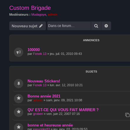
Custom Brigade
Modérateurs :
Mudagoye
,
admin
Rechercher
Recherche 
Nouveau sujet
ANNONCES
100000
par
Fenek 13
»
jeu. juil. 01, 2010 09:43
SUJETS
Nouveau Stickers!
par
Fenek 13
»
lun. avr. 12, 2010 10:21
Bonne année 2021
par
admin
»
sam. janv. 09, 2021 10:08
QU' EST-CE QUI VOUS FAIT MARRER ?
par
groben
»
ven. juin 22, 2007 07:16
bonne et heureuse année
par
easyrider83
»
jeu. janv. 03, 2019 09:53