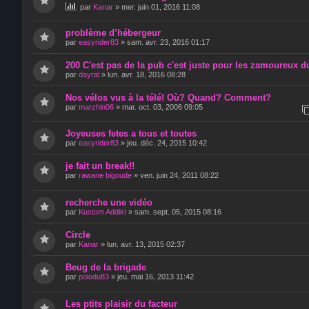
par
Kanar
»
mer. juin 01, 2016 11:08
problème d’hébergeur
par
easyrider83
»
sam. avr. 23, 2016 01:17
200 C'est pas de la pub c'est juste pour les zamoureux d
par
dayral
»
lun. avr. 18, 2016 08:28
Nos vélos vus à la télé! Où? Quand? Comment?
par
marzhin06
»
mar. oct. 03, 2006 09:05
Joyeuses fetes a tous et toutes
par
easyrider83
»
jeu. déc. 24, 2015 10:42
je fait un break!!
par
rawane bigoude
»
ven. juin 24, 2011 08:22
recherche une vidéo
par
Kustom Addikt
»
sam. sept. 05, 2015 08:16
Circle
par
Kanar
»
lun. avr. 13, 2015 02:37
Beug de la brigade
par
polodu83
»
jeu. mai 16, 2013 11:42
Les ptits plaisir du facteur