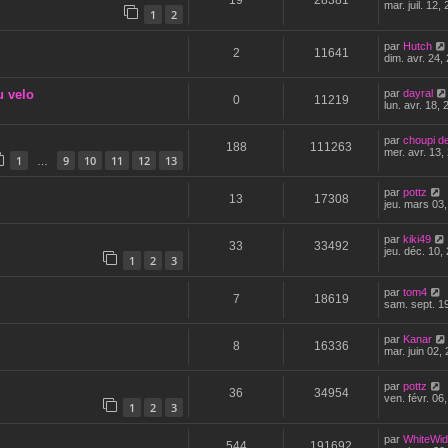
19
28381
mar. juil. 12,
1
2
par
Hutch
2
11641
dim. avr. 24,
u velo
par
dayral
0
11219
lun. avr. 18,
par
choupi d
188
111263
mer. avr. 13,
1
9
10
11
12
13
…
par
pottz
13
17308
jeu. mars 03
par
kiki49
33
33492
jeu. déc. 10,
1
2
3
par
tom4
7
18619
sam. sept. 1
par
Kanar
8
16336
mar. juin 02,
par
pottz
36
34954
ven. févr. 06
1
2
3
par
WhiteWi
544
191692