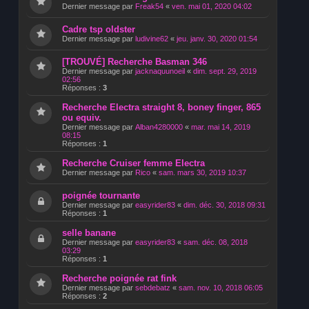
Dernier message par
Freak54
«
ven. mai 01, 2020 04:02
Cadre tsp oldster
Dernier message par
ludivine62
«
jeu. janv. 30, 2020 01:54
[TROUVÉ] Recherche Basman 346
Dernier message par
jacknaquunoeil
«
dim. sept. 29, 2019
02:56
Réponses :
3
Recherche Electra straight 8, boney finger, 865
ou equiv.
Dernier message par
Alban4280000
«
mar. mai 14, 2019
08:15
Réponses :
1
Recherche Cruiser femme Electra
Dernier message par
Rico
«
sam. mars 30, 2019 10:37
poignée tournante
Dernier message par
easyrider83
«
dim. déc. 30, 2018 09:31
Réponses :
1
selle banane
Dernier message par
easyrider83
«
sam. déc. 08, 2018
03:29
Réponses :
1
Recherche poignée rat fink
Dernier message par
sebdebatz
«
sam. nov. 10, 2018 06:05
Réponses :
2