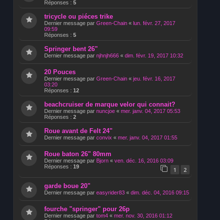
Réponses :
5
tricycle ou piéces trike
Dernier message par
Green-Chain
«
lun. févr. 27, 2017
09:59
Réponses :
5
Springer bent 26"
Dernier message par
njhnjh666
«
dim. févr. 19, 2017 10:32
20 Pouces
Dernier message par
Green-Chain
«
jeu. févr. 16, 2017
03:20
Réponses :
12
beachcruiser de marque velor qui connait?
Dernier message par
nuncjoe
«
mer. janv. 04, 2017 05:53
Réponses :
2
Roue avant de Felt 24"
Dernier message par
convix
«
mer. janv. 04, 2017 01:55
Roue baton 26" 80mm
Dernier message par
Bjorn
«
ven. déc. 16, 2016 03:09
Réponses :
19
1
2
garde boue 20"
Dernier message par
easyrider83
«
dim. déc. 04, 2016 09:15
fourche "springer" pour 26p
Dernier message par
tom4
«
mer. nov. 30, 2016 01:12