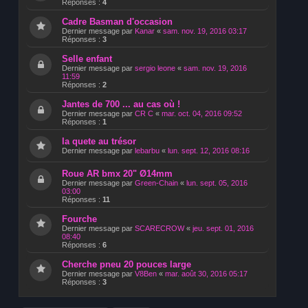
Réponses :
4
Cadre Basman d'occasion
Dernier message par
Kanar
«
sam. nov. 19, 2016 03:17
Réponses :
3
Selle enfant
Dernier message par
sergio leone
«
sam. nov. 19, 2016
11:59
Réponses :
2
Jantes de 700 ... au cas où !
Dernier message par
CR C
«
mar. oct. 04, 2016 09:52
Réponses :
1
la quete au trésor
Dernier message par
lebarbu
«
lun. sept. 12, 2016 08:16
Roue AR bmx 20" Ø14mm
Dernier message par
Green-Chain
«
lun. sept. 05, 2016
03:00
Réponses :
11
Fourche
Dernier message par
SCARECROW
«
jeu. sept. 01, 2016
08:40
Réponses :
6
Cherche pneu 20 pouces large
Dernier message par
V8Ben
«
mar. août 30, 2016 05:17
Réponses :
3