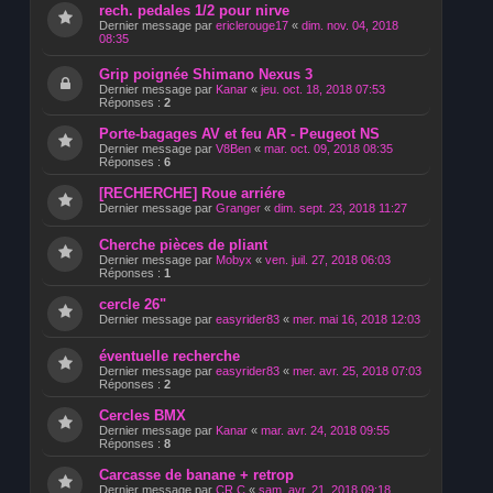
rech. pedales 1/2 pour nirve
Dernier message par
ericlerouge17
«
dim. nov. 04, 2018
08:35
Grip poignée Shimano Nexus 3
Dernier message par
Kanar
«
jeu. oct. 18, 2018 07:53
Réponses :
2
Porte-bagages AV et feu AR - Peugeot NS
Dernier message par
V8Ben
«
mar. oct. 09, 2018 08:35
Réponses :
6
[RECHERCHE] Roue arriére
Dernier message par
Granger
«
dim. sept. 23, 2018 11:27
Cherche pièces de pliant
Dernier message par
Mobyx
«
ven. juil. 27, 2018 06:03
Réponses :
1
cercle 26"
Dernier message par
easyrider83
«
mer. mai 16, 2018 12:03
éventuelle recherche
Dernier message par
easyrider83
«
mer. avr. 25, 2018 07:03
Réponses :
2
Cercles BMX
Dernier message par
Kanar
«
mar. avr. 24, 2018 09:55
Réponses :
8
Carcasse de banane + retrop
Dernier message par
CR C
«
sam. avr. 21, 2018 09:18