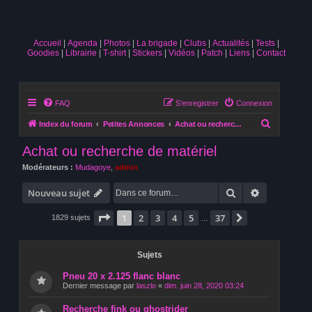
Accueil
Agenda
Photos
La brigade
Clubs
Actualités
Tests
Goodies
Librairie
T-shirt
Stickers
Vidéos
Patch
Liens
Contact
FAQ
S’enregistrer
Connexion
R
Index du forum
Petites Annonces
Achat ou recherche de matériel
e
Achat ou recherche de matériel
c
Modérateurs :
Mudagoye
,
admin
h
Rechercher
Recherche 
e
Nouveau sujet
r
Page
1
sur
37
1
2
3
4
5
37
Suivante
1829 sujets
…
c
h
Sujets
e
r
Pneu 20 x 2.125 flanc blanc
Dernier message par
laszlo
«
dim. juin 28, 2020 03:24
Recherche fink ou ghostrider