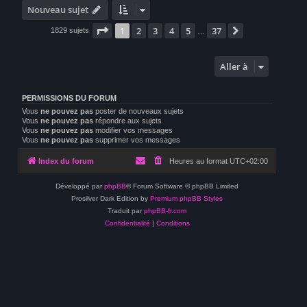
Nouveau sujet
Page
1
sur
37
1
2
3
4
5
37
Suivante
1829 sujets
…
Aller à
PERMISSIONS DU FORUM
Vous
ne pouvez pas
poster de nouveaux sujets
Vous
ne pouvez pas
répondre aux sujets
Vous
ne pouvez pas
modifier vos messages
Vous
ne pouvez pas
supprimer vos messages
Index du forum
Heures au format
UTC+02:00
Développé par
phpBB
® Forum Software © phpBB Limited
Prosilver Dark Edition by
Premium phpBB Styles
Traduit par
phpBB-fr.com
Confidentialité
|
Conditions