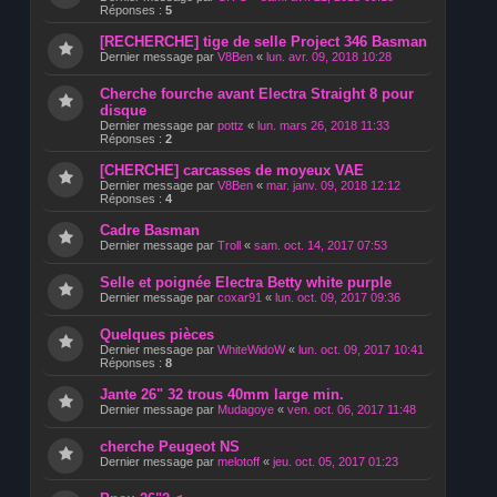
Réponses :
5
[RECHERCHE] tige de selle Project 346 Basman
Dernier message par
V8Ben
«
lun. avr. 09, 2018 10:28
Cherche fourche avant Electra Straight 8 pour
disque
Dernier message par
pottz
«
lun. mars 26, 2018 11:33
Réponses :
2
[CHERCHE] carcasses de moyeux VAE
Dernier message par
V8Ben
«
mar. janv. 09, 2018 12:12
Réponses :
4
Cadre Basman
Dernier message par
Troll
«
sam. oct. 14, 2017 07:53
Selle et poignée Electra Betty white purple
Dernier message par
coxar91
«
lun. oct. 09, 2017 09:36
Quelques pièces
Dernier message par
WhiteWidoW
«
lun. oct. 09, 2017 10:41
Réponses :
8
Jante 26" 32 trous 40mm large min.
Dernier message par
Mudagoye
«
ven. oct. 06, 2017 11:48
cherche Peugeot NS
Dernier message par
melotoff
«
jeu. oct. 05, 2017 01:23