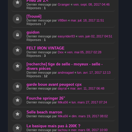
Pneu 26"2.<
Dernier message par
Granger
«
ven. sept. 08, 2017 04:46
Réponses :
1
[Trouvé]
Dernier message par
V8Ben
«
mar. juil. 18, 2017 11:51
Réponses :
7
guidon
Dernier message par
easyrider83
«
ven. juin 02, 2017 04:51
Réponses :
1
FELT IRON VINTAGE
Dernier message par
Dex
«
ven. mai 05, 2017 02:28
Réponses :
3
[recherche] tige de selle - moyeux - selle -
divers pièces
Dernier message par
andreagael
«
lun. avr. 17, 2017 12:13
Réponses :
12
garde boue avant peugeot cpx
Dernier message par
dayral
«
mar. avr. 11, 2017 06:48
Fourche springer 26"
Dernier message par
Mika56
«
lun. mars 27, 2017 07:24
Selle beach marron
Dernier message par
Mika56
«
dim. mars 19, 2017 08:02
Le basique mais pas à 200€ ?
Dernier message par
tachou
«
mer. mars 08, 2017 10:00