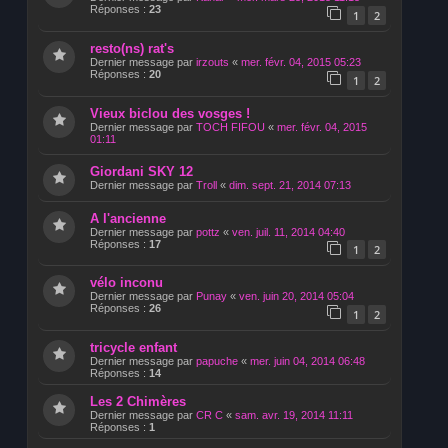
Réponses :
23
1
2
resto(ns) rat's
Dernier message par
irzouts
«
mer. févr. 04, 2015 05:23
Réponses :
20
1
2
Vieux biclou des vosges !
Dernier message par
TOCH FIFOU
«
mer. févr. 04, 2015
01:11
Giordani SKY 12
Dernier message par
Troll
«
dim. sept. 21, 2014 07:13
A l'ancienne
Dernier message par
pottz
«
ven. juil. 11, 2014 04:40
Réponses :
17
1
2
vélo inconu
Dernier message par
Punay
«
ven. juin 20, 2014 05:04
Réponses :
26
1
2
tricycle enfant
Dernier message par
papuche
«
mer. juin 04, 2014 06:48
Réponses :
14
Les 2 Chimères
Dernier message par
CR C
«
sam. avr. 19, 2014 11:11
Réponses :
1