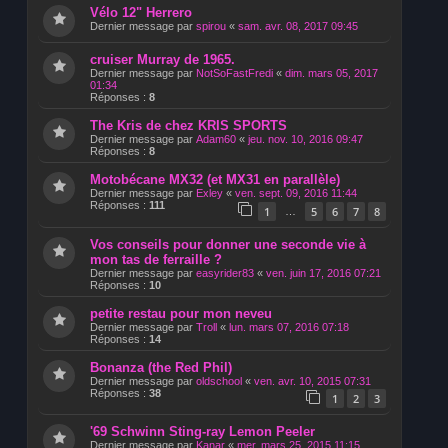
Vélo 12" Herrero
Dernier message par
spirou
«
sam. avr. 08, 2017 09:45
cruiser Murray de 1965.
Dernier message par
NotSoFastFredi
«
dim. mars 05, 2017
01:34
Réponses :
8
The Kris de chez KRIS SPORTS
Dernier message par
Adam60
«
jeu. nov. 10, 2016 09:47
Réponses :
8
Motobécane MX32 (et MX31 en parallèle)
Dernier message par
Exley
«
ven. sept. 09, 2016 11:44
Réponses :
111
1
5
6
7
8
…
Vos conseils pour donner une seconde vie à
mon tas de ferraille ?
Dernier message par
easyrider83
«
ven. juin 17, 2016 07:21
Réponses :
10
petite restau pour mon neveu
Dernier message par
Troll
«
lun. mars 07, 2016 07:18
Réponses :
14
Bonanza (the Red Phil)
Dernier message par
oldschool
«
ven. avr. 10, 2015 07:31
Réponses :
38
1
2
3
'69 Schwinn Sting-ray Lemon Peeler
Dernier message par
Kanar
«
mer. mars 25, 2015 11:15