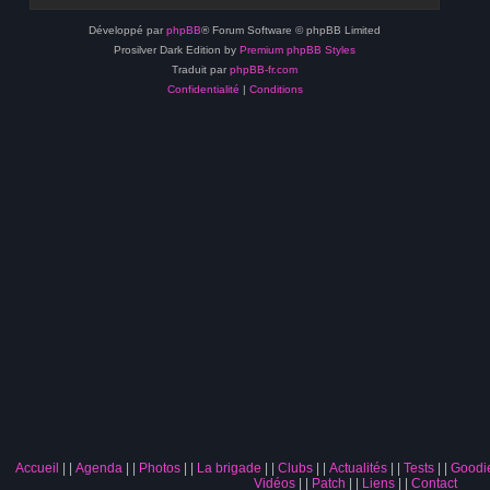
Développé par
phpBB
® Forum Software © phpBB Limited
Prosilver Dark Edition by
Premium phpBB Styles
Traduit par
phpBB-fr.com
Confidentialité
|
Conditions
Accueil
|
Agenda
|
Photos
|
La brigade
|
Clubs
|
Actualités
|
Tests
|
Goodi
Vidéos
|
Patch
|
Liens
|
Contact