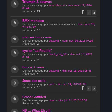
Triumph & batavus
Dernier message par
laurentbricout
«
mar. mars 11, 2014
09:44
Réponses :
24
1
2
BMX montesa
Dernier message par
cruisin man in Nantes
«
sam. janv. 18,
2014 07:42
Réponses :
10
info sur bmx cross
Dernier message par
guizer03
«
sam. nov. 16, 2013 07:15
Réponses :
2
cycles "La Rouille"
Dernier message par
drunk_evil_666
«
dim. oct. 13, 2013
09:04
Réponses :
7
bmx a 3 roros...
Dernier message par
guizer03
«
dim. oct. 13, 2013 05:46
Réponses :
4
Juste des selle
Dernier message par
pottz
«
lun. oct. 14, 2013 09:09
Réponses :
18
1
2
Cross Gottfried
Dernier message par
pivert
«
dim. juil. 21, 2013 10:38
Réponses :
9
NS ... What Else !!