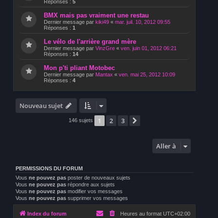
Réponses :
5
BMX mais pas vraiment une restau
Dernier message par
kiki49
«
mar. juil. 10, 2012 09:55
Réponses :
1
Le vélo de l'arrière grand mère
Dernier message par
VinzGre
«
ven. juin 01, 2012 06:21
Réponses :
14
Mon p'ti pliant Motobec
Dernier message par
Mantax
«
ven. mai 25, 2012 10:09
Réponses :
4
Nouveau sujet
1
2
3
Suivante
146 sujets
Aller à
PERMISSIONS DU FORUM
Vous
ne pouvez pas
poster de nouveaux sujets
Vous
ne pouvez pas
répondre aux sujets
Vous
ne pouvez pas
modifier vos messages
Vous
ne pouvez pas
supprimer vos messages
Index du forum
Heures au format
UTC+02:00