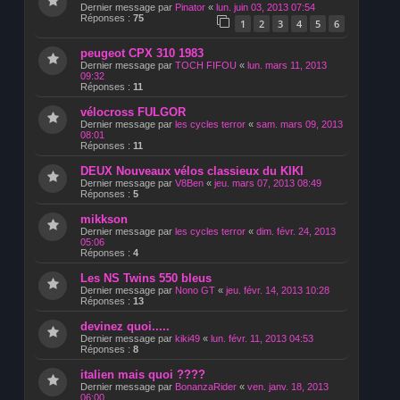
Dernier message par
Pinator
«
lun. juin 03, 2013 07:54
Réponses :
75
1
2
3
4
5
6
peugeot CPX 310 1983
Dernier message par
TOCH FIFOU
«
lun. mars 11, 2013
09:32
Réponses :
11
vélocross FULGOR
Dernier message par
les cycles terror
«
sam. mars 09, 2013
08:01
Réponses :
11
DEUX Nouveaux vélos classieux du KIKI
Dernier message par
V8Ben
«
jeu. mars 07, 2013 08:49
Réponses :
5
mikkson
Dernier message par
les cycles terror
«
dim. févr. 24, 2013
05:06
Réponses :
4
Les NS Twins 550 bleus
Dernier message par
Nono GT
«
jeu. févr. 14, 2013 10:28
Réponses :
13
devinez quoi.....
Dernier message par
kiki49
«
lun. févr. 11, 2013 04:53
Réponses :
8
italien mais quoi ????
Dernier message par
BonanzaRider
«
ven. janv. 18, 2013
06:00