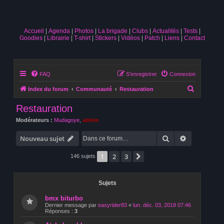
Accueil
Agenda
Photos
La brigade
Clubs
Actualités
Tests
Goodies
Librairie
T-shirt
Stickers
Vidéos
Patch
Liens
Contact
FAQ
S’enregistrer
Connexion
R
Index du forum
Communauté
Restauration
e
Restauration
c
Modérateurs :
Mudagoye
,
admin
h
Rechercher
Recherche 
e
Nouveau sujet
r
1
2
3
Suivante
146 sujets
c
h
Sujets
e
r
bmx biturbo
Dernier message par
easyrider83
«
lun. déc. 03, 2018 07:46
Réponses :
3