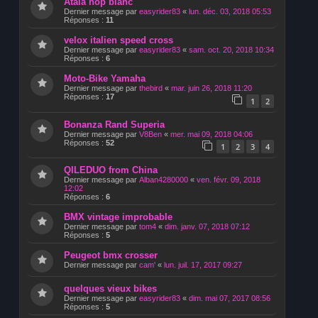
Atala hop blanc
Dernier message par
easyrider83
«
lun. déc. 03, 2018 05:53
Réponses :
11
velox italien speed cross
Dernier message par
easyrider83
«
sam. oct. 20, 2018 10:34
Réponses :
6
Moto-Bike Yamaha
Dernier message par
thebird
«
mar. juin 26, 2018 11:20
Réponses :
17
1
2
Bonanza Rand Superia
Dernier message par
V8Ben
«
mer. mai 09, 2018 04:06
Réponses :
52
1
2
3
4
QILEDUO from China
Dernier message par
Alban4280000
«
ven. févr. 09, 2018
12:02
Réponses :
6
BMX vintage improbable
Dernier message par
tom4
«
dim. janv. 07, 2018 07:12
Réponses :
5
Peugeot bmx crosser
Dernier message par
cam'
«
lun. juil. 17, 2017 09:27
quelques vieux bikes
Dernier message par
easyrider83
«
dim. mai 07, 2017 08:56
Réponses :
5