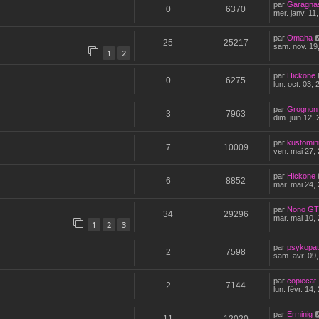
par
Garagna
0
6370
mer. janv. 11
par
Omaha
25
25217
sam. nov. 19
1
2
par
Hickone
0
6275
lun. oct. 03,
par
Grognon
3
7963
dim. juin 12,
par
kustomin
7
10009
ven. mai 27,
par
Hickone
6
8852
mar. mai 24,
par
Nono GT
34
29296
mar. mai 10,
1
2
3
par
psykopat
2
7598
sam. avr. 09,
par
copiecat
2
7144
lun. févr. 14
par
Erminig
11
12020