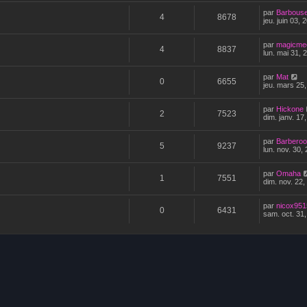
par
Barbous
4
8678
jeu. juin 03,
par
magicme
4
8837
lun. mai 31, 
par
Mat
0
6655
jeu. mars 25
par
Hickone
2
7523
dim. janv. 17
par
Barberoo
5
9237
lun. nov. 30,
par
Omaha
1
7551
dim. nov. 22,
par
nicox951
0
6431
sam. oct. 31