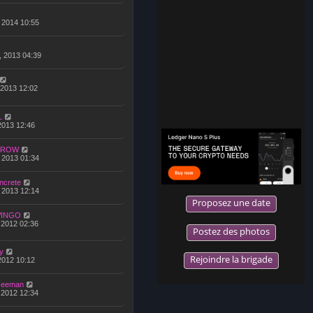
, 2014 10:55
, 2013 04:39
 2013 12:02
L
 2013 12:46
CROW
, 2013 01:34
ncrete
, 2013 12:14
Proposez une date
INGO
, 2012 02:36
Postez des photos
y
Rejoindre la brigade
 2012 10:12
zeeman
 2012 12:34