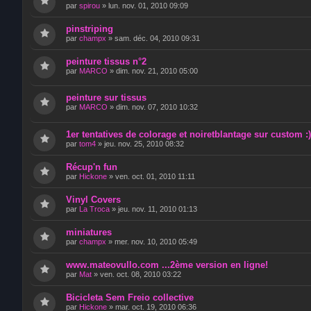
par
spirou
»
lun. nov. 01, 2010 09:09
pinstriping
par
champx
»
sam. déc. 04, 2010 09:31
peinture tissus n°2
par
MARCO
»
dim. nov. 21, 2010 05:00
peinture sur tissus
par
MARCO
»
dim. nov. 07, 2010 10:32
1er tentatives de colorage et noiretblantage sur custom :)
par
tom4
»
jeu. nov. 25, 2010 08:32
Récup'n fun
par
Hickone
»
ven. oct. 01, 2010 11:11
Vinyl Covers
par
La Troca
»
jeu. nov. 11, 2010 01:13
miniatures
par
champx
»
mer. nov. 10, 2010 05:49
www.mateovullo.com ...2ème version en ligne!
par
Mat
»
ven. oct. 08, 2010 03:22
Bicicleta Sem Freio collective
par
Hickone
»
mar. oct. 19, 2010 06:36