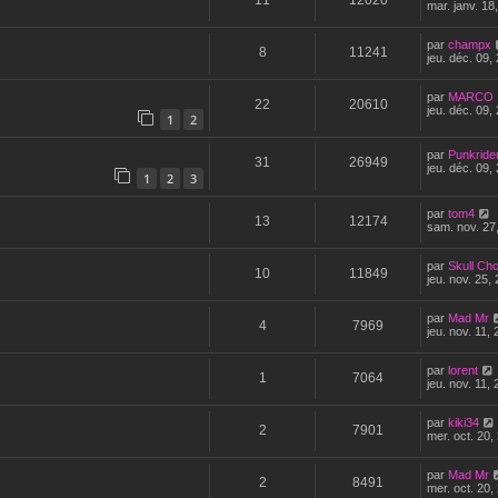
mar. janv. 18
par
champx
8
11241
jeu. déc. 09,
par
MARCO
22
20610
jeu. déc. 09,
1
2
par
Punkride
31
26949
jeu. déc. 09,
1
2
3
par
tom4
13
12174
sam. nov. 27
par
Skull Ch
10
11849
jeu. nov. 25,
par
Mad Mr
4
7969
jeu. nov. 11,
par
lorent
1
7064
jeu. nov. 11,
par
kiki34
2
7901
mer. oct. 20,
par
Mad Mr
2
8491
mer. oct. 20,