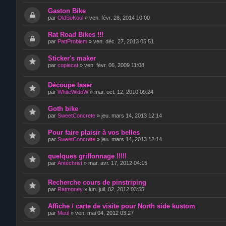
Gaston Bike
par
OldSoKool
»
ven. févr. 28, 2014 10:00
Rat Road Bikes !!!
par
PattProblem
»
ven. déc. 27, 2013 05:51
Sticker's maker
par
copiecat
»
ven. févr. 06, 2009 11:08
Découpe laser
par
WhiteWidoW
»
mar. oct. 12, 2010 09:24
Goth bike
par
SweetConcrete
»
jeu. mars 14, 2013 12:14
Pour faire plaisir à vos belles
par
SweetConcrete
»
jeu. mars 14, 2013 12:14
quelques griffonnage !!!!!
par
Antéchrist
»
mar. avr. 17, 2012 04:15
Recherche cours de pinstriping
par
Ratmoney
»
lun. juil. 02, 2012 03:55
Affiche / carte de visite pour North side kustom
par
Meul
»
ven. mai 04, 2012 03:27