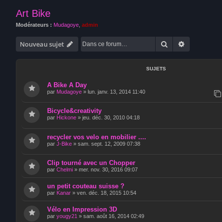
Art Bike
Modérateurs :
Mudagoye
,
admin
Rechercher
Recherche 
Nouveau sujet
SUJETS
A Bike A Day
par
Mudagoye
»
lun. janv. 13, 2014 11:40
Bicycle&creativity
par
Hickone
»
jeu. déc. 30, 2010 04:18
recycler vos velo en mobilier ....
par
J-Bike
»
sam. sept. 12, 2009 07:38
Clip tourné avec un Chopper
par
Chelmi
»
mer. nov. 30, 2016 09:07
un petit couteau suisse ?
par
Kanar
»
ven. déc. 18, 2015 10:54
Vélo en Impression 3D
par
yougy21
»
sam. août 16, 2014 02:49