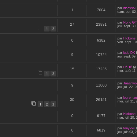
par
nicox951
1
7004
sam. oct. 02
par
Nono GT
27
23891
jeu. sept. 30
1
2
par
Hickone
0
6382
ven. sept. 10
par
ludo DK
9
10724
jeu. sept. 09
par
DéDé
15
17235
mer. août 11
1
2
par
Jaaahwo
9
11000
jeu. juil. 22,
par
logremac
30
26151
mer. juil. 21,
1
2
3
par
Hickone
0
6177
mar. juil. 20,
par
tony2k6
0
6819
jeu. juin 03,