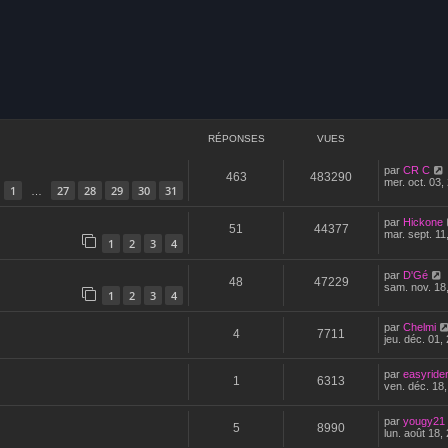
avancée
RÉPONSES
VUES
par
CR C
463
483290
mer. oct. 03,
1
27
28
29
30
31
…
par
Hickone
51
44377
mar. sept. 11
1
2
3
4
par
D'Gé
48
47229
sam. nov. 18
1
2
3
4
par
Chelmi
4
7711
jeu. déc. 01,
par
easyride
1
6313
ven. déc. 18
par
yougy21
5
8990
lun. août 18,