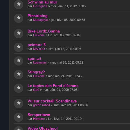
Schwinn au mur
par
Garagnas
»
mer. janv. 11, 2012 05:05
Pinstriping
par
Mudagoye
»
jeu. févr. 05, 2009 09:58
Bike Lordz.Ganha
par
Hickone
»
lun. oct. 03, 2011 02:07
peinture 3
par
MARCO
»
dim. juin 12, 2011 08:07
spin art
par
kustomini
»
mer. mai 25, 2011 09:19
Stingray?
par
Hickone
»
mar. mai 24, 2011 03:45
Le topics des Fond d'écrans
par
t1b0
»
mar. déc. 01, 2009 07:05
Vu sur cocktail Scandinave
par
green rabbit
»
sam. avr. 09, 2011 08:36
Scrapertown
par
Hickone
»
lun. févr. 14, 2011 09:10
Vidéo Oldschool