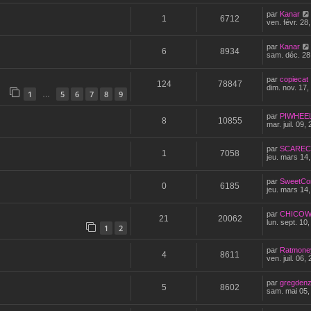
par
Kanar
1
6712
ven. févr. 28
par
Kanar
6
8934
sam. déc. 28
par
copiecat
124
78847
dim. nov. 17,
1
5
6
7
8
9
…
par
PIWHEE
8
10855
mar. juil. 09,
par
SCARE
1
7058
jeu. mars 14
par
SweetCo
0
6185
jeu. mars 14
par
CHICOW
21
20062
lun. sept. 10
1
2
par
Ratmone
4
8611
ven. juil. 06,
par
gregden
5
8602
sam. mai 05,