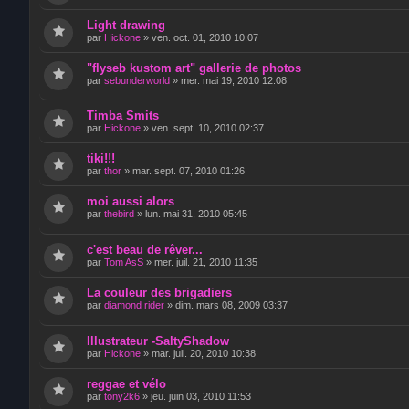
Light drawing
par
Hickone
»
ven. oct. 01, 2010 10:07
"flyseb kustom art" gallerie de photos
par
sebunderworld
»
mer. mai 19, 2010 12:08
Timba Smits
par
Hickone
»
ven. sept. 10, 2010 02:37
tiki!!!
par
thor
»
mar. sept. 07, 2010 01:26
moi aussi alors
par
thebird
»
lun. mai 31, 2010 05:45
c'est beau de rêver...
par
Tom AsS
»
mer. juil. 21, 2010 11:35
La couleur des brigadiers
par
diamond rider
»
dim. mars 08, 2009 03:37
Illustrateur -SaltyShadow
par
Hickone
»
mar. juil. 20, 2010 10:38
reggae et vélo
par
tony2k6
»
jeu. juin 03, 2010 11:53