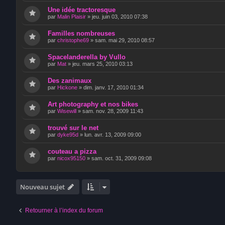
Une idée tractoresque
par
Malin Plaisir
»
jeu. juin 03, 2010 07:38
Familles nombreuses
par
christophe69
»
sam. mai 29, 2010 08:57
Spacelanderella by Vullo
par
Mat
»
jeu. mars 25, 2010 03:13
Des zanimaux
par
Hickone
»
dim. janv. 17, 2010 01:34
Art photography et nos bikes
par
Wisewill
»
sam. nov. 28, 2009 11:43
trouvé sur le net
par
dyke95d
»
lun. avr. 13, 2009 09:00
couteau a pizza
par
nicox95150
»
sam. oct. 31, 2009 09:08
Nouveau sujet
Retourner à l’index du forum