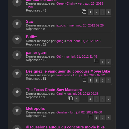
Dernier message par
Green-Chain
«
ven. avr. 26, 2013
11:01
Réponses :
45
1
2
3
4
Saw
Dernier message par
irzouts
«
mer. nov. 28, 2012 02:26
Réponses :
9
Bullitt
Dernier message par
gueg
«
mer. août 01, 2012 06:12
Réponses :
11
panier garni
Dernier message par
G&
«
mar. juil. 31, 2012 11:48
Réponses :
19
1
2
Designez le vainqueur du concours Movie Bike
Dernier message par
krashtest
«
lun. juil. 09, 2012 07:32
Réponses :
51
1
2
3
4
The Texas Chain Saw Massacre
Dernier message par
Grulf
«
jeu. juil. 05, 2012 09:38
Réponses :
90
1
4
5
6
7
…
Metropolis
Dernier message par
Omaha
«
lun. juil. 02, 2012 09:00
Réponses :
32
1
2
3
discussions autour du concours movie bike.