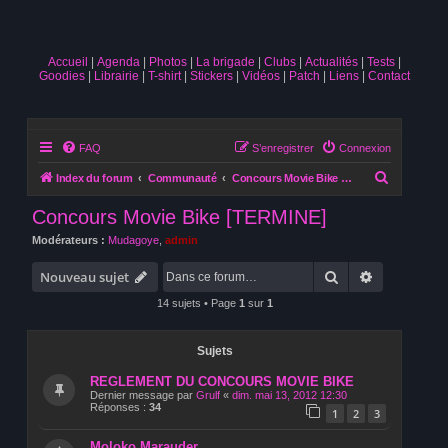
Accueil
Agenda
Photos
La brigade
Clubs
Actualités
Tests
Goodies
Librairie
T-shirt
Stickers
Vidéos
Patch
Liens
Contact
FAQ
S’enregistrer
Connexion
R
Index du forum
Communauté
Concours Movie Bike [TERMINE]
e
Concours Movie Bike [TERMINE]
c
Modérateurs :
Mudagoye
,
admin
h
Rechercher
Recherche 
e
Nouveau sujet
r
14 sujets • Page
1
sur
1
c
h
Sujets
e
REGLEMENT DU CONCOURS MOVIE BIKE
r
Dernier message par
Grulf
«
dim. mai 13, 2012 12:30
Réponses :
34
1
2
3
Moloko Marauder