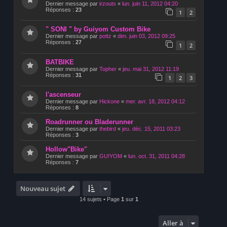
Dernier message par
irzouts
«
lun. juin 11, 2012 04:20
Réponses :
23
1
2
" SONI " by Guiyom Custom Bike
Dernier message par
pottz
«
dim. juin 03, 2012 09:25
Réponses :
27
1
2
BATBIKE
Dernier message par
Topher
«
jeu. mai 31, 2012 11:19
Réponses :
31
1
2
3
l'ascenseur
Dernier message par
Hickone
«
mer. avr. 18, 2012 04:12
Réponses :
8
Roadrunner ou Bladerunner
Dernier message par
thebird
«
jeu. déc. 15, 2011 03:23
Réponses :
3
Hollow"Bike"
Dernier message par
GU!YOM
«
lun. oct. 31, 2011 04:28
Réponses :
7
Nouveau sujet
14 sujets • Page
1
sur
1
Aller à