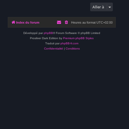
Aller à
Index du forum
Heures au format
UTC+02:00
Développé par
phpBB
® Forum Software © phpBB Limited
Prosilver Dark Edition by
Premium phpBB Styles
Traduit par
phpBB-fr.com
Confidentialité
|
Conditions