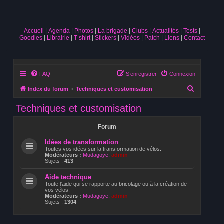
Accueil
Agenda
Photos
La brigade
Clubs
Actualités
Tests
Goodies
Librairie
T-shirt
Stickers
Vidéos
Patch
Liens
Contact
FAQ
S’enregistrer
Connexion
R
Index du forum
Techniques et customisation
e
Techniques et customisation
c
h
Forum
e
Idées de transformation
r
Toutes vos idées sur la transformation de vélos.
Modérateurs :
Mudagoye
,
admin
c
Sujets :
413
h
Aide technique
Toute l'aide qui se rapporte au bricolage ou à la création de
e
vos vélos.
Modérateurs :
Mudagoye
,
admin
r
Sujets :
1304