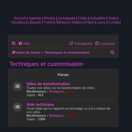
Accueil
Agenda
Photos
La brigade
Clubs
Actualités
Tests
Goodies
Librairie
T-shirt
Stickers
Vidéos
Patch
Liens
Contact
FAQ
S’enregistrer
Connexion
R
Index du forum
Techniques et customisation
e
Techniques et customisation
c
h
Forum
e
Idées de transformation
r
Toutes vos idées sur la transformation de vélos.
Modérateurs :
Mudagoye
,
admin
c
Sujets :
413
h
Aide technique
Toute l'aide qui se rapporte au bricolage ou à la création de
e
vos vélos.
Modérateurs :
Mudagoye
,
admin
r
Sujets :
1304