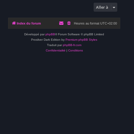
Aller à
Index du forum
Heures au format
UTC+02:00
Développé par
phpBB
® Forum Software © phpBB Limited
Prosilver Dark Edition by
Premium phpBB Styles
Traduit par
phpBB-fr.com
Confidentialité
|
Conditions