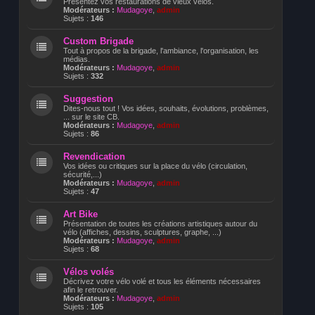
Présentez vos restaurations de vieux vélos.
Modérateurs :
Mudagoye
,
admin
Sujets :
146
Custom Brigade
Tout à propos de la brigade, l'ambiance, l'organisation, les
médias.
Modérateurs :
Mudagoye
,
admin
Sujets :
332
Suggestion
Dites-nous tout ! Vos idées, souhaits, évolutions, problèmes,
... sur le site CB.
Modérateurs :
Mudagoye
,
admin
Sujets :
86
Revendication
Vos idées ou critiques sur la place du vélo (circulation,
sécurité,...)
Modérateurs :
Mudagoye
,
admin
Sujets :
47
Art Bike
Présentation de toutes les créations artistiques autour du
vélo (affiches, dessins, sculptures, graphe, ...)
Modérateurs :
Mudagoye
,
admin
Sujets :
68
Vélos volés
Décrivez votre vélo volé et tous les éléments nécessaires
afin le retrouver.
Modérateurs :
Mudagoye
,
admin
Sujets :
105