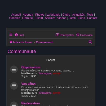
Accueil
Agenda
Photos
La brigade
Clubs
Actualités
Tests
Goodies
Librairie
T-shirt
Stickers
Vidéos
Patch
Liens
Contact
FAQ
S’enregistrer
Connexion
R
Index du forum
Communauté
e
Communauté
c
h
Forum
e
Organisation
r
Randonnées, rencontres, voyages, salons, ...
Modérateurs :
Mudagoye
,
admin
c
Sujets :
1296
h
Vos vélos
Présentez vos vélos custom et faites nous découvrir leurs
e
transformations.
Modérateurs :
Mudagoye
,
admin
r
Sujets :
1714
Restauration