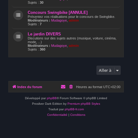
Sujets :
30
Concours Swingbike [ANNULE]
Présentez vos réalisations pour le concours de Swingbike.
Modérateurs :
Mudagoye
,
admin
Sujets :
7
Le jardin DIVERS
Discutions sur des sujets autres (musique, voiture, cinéma,
mode, ...)
Modérateurs :
Mudagoye
,
admin
Sujets :
360
Aller à
Index du forum
Heures au format
UTC+02:00
Développé par
phpBB
® Forum Software © phpBB Limited
Prosilver Dark Edition by
Premium phpBB Styles
Traduit par
phpBB-fr.com
Confidentialité
|
Conditions