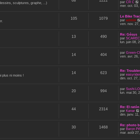
68
1222
par
CR C
dessins, sculptures, graphe, ...)
i
mer. oct. 03,
i
Le Bike Tra
l
105
1079
par
admin
r.
ven. nov. 27
Re: Gésus
13
490
par
SCARE
i
lun. juin 08,
par
Green-C
14
404
ven. avr. 26,
Re: Trouble
14
623
par
easyride
 plus ni moins !
dim. oct. 27,
par
Sushi LO
20
994
lun. mai 30, 
Re: El ratón
44
2314
par
Kanar
dim. janv. 11
Re: photo b
30
1468
par
Baron Pif
mar. août 27