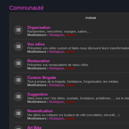
Communauté
FORUM
Organisation
Randonnées, rencontres, voyages, salons, ...
Modérateurs :
Mudagoye
,
admin
Vos vélos
Présentez vos vélos custom et faites nous découvrir leurs transformatio
Modérateurs :
Mudagoye
,
admin
Restauration
Présentez vos restaurations de vieux vélos.
Modérateurs :
Mudagoye
,
admin
Custom Brigade
Tout à propos de la brigade, l'ambiance, l'organisation, les médias.
Modérateurs :
Mudagoye
,
admin
Suggestion
Dites-nous tout ! Vos idées, souhaits, évolutions, problèmes, ... sur le sit
Modérateurs :
Mudagoye
,
admin
Revendication
Vos idées ou critiques sur la place du vélo (circulation, sécurité,...)
Modérateurs :
Mudagoye
,
admin
Art Bike