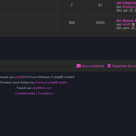
///// CONC
7
67
par
Mudagoy
dim. juil. 23,
Re: Bonne 
360
6304
par
kiki49
dim. janv. 29
i
l
i
Nous contacter
Supprimer les c
loppé par
phpBB
® Forum Software © phpBB Limited
Prosilver Dark Edition by
Premium phpBB Styles
Traduit par
phpBB-fr.com
Confidentialité
|
Conditions