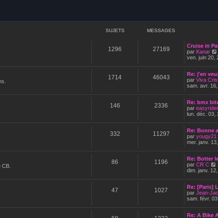
SUJETS
MESSAGES
Cruise in Pa
1296
27169
par
Kanar
ven. juin 20,
Re: j'en ve
1714
46043
par
Viva Cris
ns.
sam. avr. 16
Re: bmx bit
146
2336
par
easyride
lun. déc. 03,
Re: Bonne 
332
11297
par
yougy21
mer. janv. 13
Re: Botter 
86
1196
par
CR C
e CB.
dim. janv. 12
i
Re: [Paris] 
l
47
1027
par
Jean-Ja
sam. févr. 03
Re: A Bike 