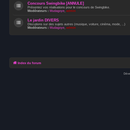
Concours Swingbike [ANNULE]
Présentez vos réalisations pour le concours de Swingbike.
Modérateurs :
Mudagoye
,
admin
Le jardin DIVERS
Discutions sur des sujets autres (musique, voiture, cinéma, mode, ...)
Modérateurs :
Mudagoye
,
admin
Index du forum
Déve