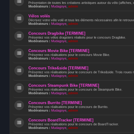
Présentation de toutes les créations artistiques autour du vélo (affiches, 
Modérateurs :
Mudagoye
,
admin
Vélos volés
Décrivez votre vélo volé et tous les éléments nécessaires afin le retrouve
Modérateurs :
Mudagoye
,
admin
Concours Dragbike [TERMINE]
Présentez vos vélos dragsters réalisés pour le concours Dragbike.
Modérateurs :
Mudagoye
,
admin
Concours Movie Bike [TERMINE]
Présentez vos réalisations pour le concours Movie Bike.
Modérateurs :
Mudagoye
,
admin
Concours Trike&side [TERMINE]
Présentez vos réalisations pour le concours de Trike&side. Trois roues ni
Modérateurs :
Mudagoye
,
admin
Concours Steampunk Bike [TERMINE]
Présentez vos réalisations pour le concours de Steampunk Bike.
Modérateurs :
Mudagoye
,
admin
Concours Burrito [TERMINE]
Présentez vos réalisations pour le concours de Burrito.
Modérateurs :
Mudagoye
,
admin
Concours BoardTracker [TERMINE]
Présentez vos réalisations pour le concours de BoardTracker.
Modérateurs :
Mudagoye
,
admin