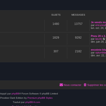
SUJETS
MESSAGES
Je vends m
1480
13757
par
ericureui
lun. oct. 24,
Pneu 20 x 2.
1829
9292
par
laszlo
dim. juin 28,
i
enceinte bl
l
307
2182
par
opiumbla
dim. avr. 22,
i
Nous contacter
Supprimer les c
loppé par
phpBB
® Forum Software © phpBB Limited
Prosilver Dark Edition by
Premium phpBB Styles
Traduit par
phpBB-fr.com