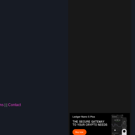
e
ns
|
Contact