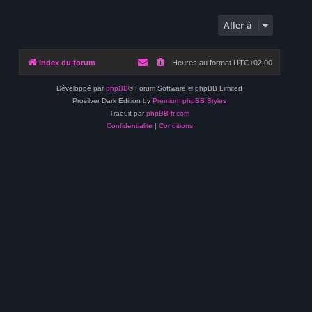
Aller à
Index du forum
Heures au format
UTC+02:00
Développé par
phpBB
® Forum Software © phpBB Limited
Prosilver Dark Edition by
Premium phpBB Styles
Traduit par
phpBB-fr.com
Confidentialité
|
Conditions