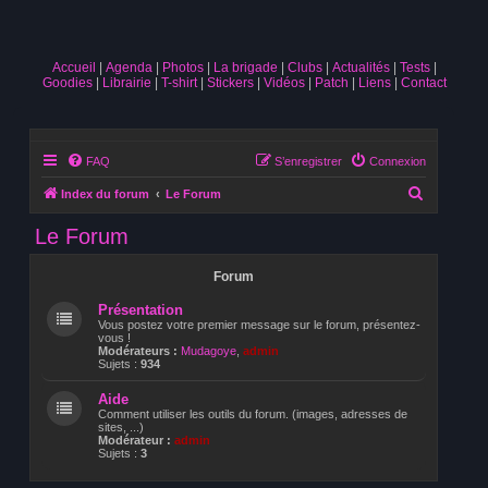
Accueil
Agenda
Photos
La brigade
Clubs
Actualités
Tests
Goodies
Librairie
T-shirt
Stickers
Vidéos
Patch
Liens
Contact
FAQ
S’enregistrer
Connexion
R
Index du forum
Le Forum
e
Le Forum
c
h
Forum
e
Présentation
r
Vous postez votre premier message sur le forum, présentez-
vous !
c
Modérateurs :
Mudagoye
,
admin
Sujets :
934
h
Aide
e
Comment utiliser les outils du forum. (images, adresses de
sites, ...)
r
Modérateur :
admin
Sujets :
3