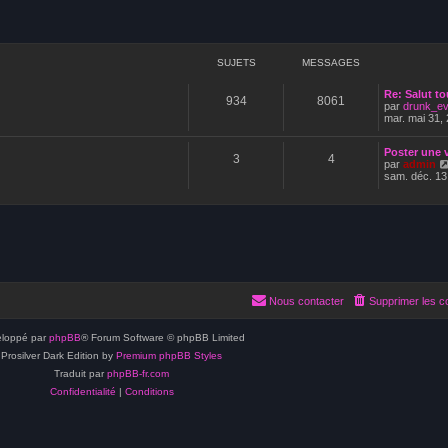
SUJETS
MESSAGES
Re: Salut t
934
8061
par
drunk_ev
mar. mai 31,
Poster une 
3
4
par
admin
sam. déc. 13
Nous contacter
Supprimer les c
loppé par
phpBB
® Forum Software © phpBB Limited
Prosilver Dark Edition by
Premium phpBB Styles
Traduit par
phpBB-fr.com
Confidentialité
|
Conditions