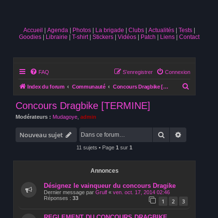
Accueil
Agenda
Photos
La brigade
Clubs
Actualités
Tests
Goodies
Librairie
T-shirt
Stickers
Vidéos
Patch
Liens
Contact
FAQ
S’enregistrer
Connexion
R
Index du forum
Communauté
Concours Dragbike [TERMINE]
e
Concours Dragbike [TERMINE]
c
Modérateurs :
Mudagoye
,
admin
h
Rechercher
Recherche 
e
Nouveau sujet
r
11 sujets • Page
1
sur
1
c
h
Annonces
e
Désignez le vainqueur du concours Dragike
r
Dernier message par
Grulf
«
ven. oct. 17, 2014 02:46
Réponses :
33
1
2
3
REGLEMENT DU CONCOURS DRAGBIKE