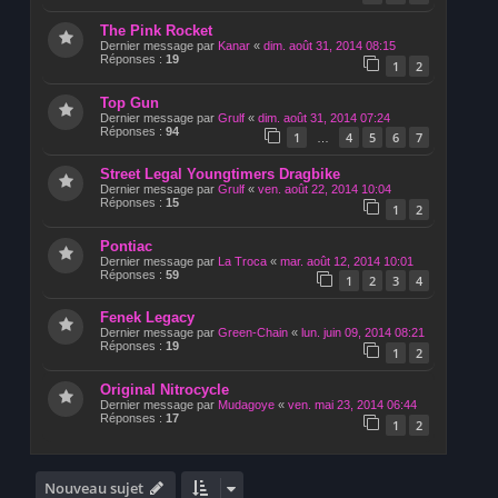
The Pink Rocket
Dernier message par
Kanar
«
dim. août 31, 2014 08:15
Réponses :
19
1
2
Top Gun
Dernier message par
Grulf
«
dim. août 31, 2014 07:24
Réponses :
94
1
4
5
6
7
…
Street Legal Youngtimers Dragbike
Dernier message par
Grulf
«
ven. août 22, 2014 10:04
Réponses :
15
1
2
Pontiac
Dernier message par
La Troca
«
mar. août 12, 2014 10:01
Réponses :
59
1
2
3
4
Fenek Legacy
Dernier message par
Green-Chain
«
lun. juin 09, 2014 08:21
Réponses :
19
1
2
Original Nitrocycle
Dernier message par
Mudagoye
«
ven. mai 23, 2014 06:44
Réponses :
17
1
2
Nouveau sujet