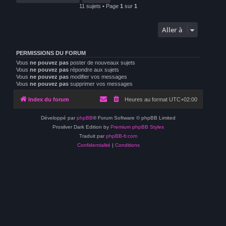
11 sujets • Page
1
sur
1
Aller à
PERMISSIONS DU FORUM
Vous
ne pouvez pas
poster de nouveaux sujets
Vous
ne pouvez pas
répondre aux sujets
Vous
ne pouvez pas
modifier vos messages
Vous
ne pouvez pas
supprimer vos messages
Index du forum
Heures au format
UTC+02:00
Développé par
phpBB
® Forum Software © phpBB Limited
Prosilver Dark Edition by
Premium phpBB Styles
Traduit par
phpBB-fr.com
Confidentialité
|
Conditions