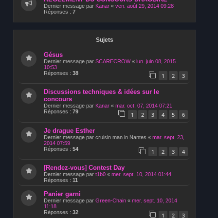
Dernier message par
Kanar
«
ven. août 29, 2014 09:28
Réponses :
7
Sujets
Gésus
Dernier message par
SCARECROW
«
lun. juin 08, 2015
10:53
Réponses :
38
1
2
3
Discussions techniques & idées sur le
concours
Dernier message par
Kanar
«
mar. oct. 07, 2014 07:21
Réponses :
79
1
2
3
4
5
6
Je drague Esther
Dernier message par
cruisin man in Nantes
«
mar. sept. 23,
2014 07:59
Réponses :
54
1
2
3
4
[Rendez-vous] Contest Day
Dernier message par
t1b0
«
mer. sept. 10, 2014 01:44
Réponses :
11
Panier garni
Dernier message par
Green-Chain
«
mer. sept. 10, 2014
11:18
Réponses :
32
1
2
3