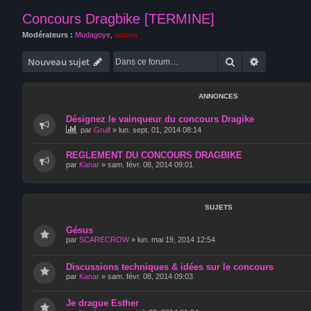
Concours Dragbike [TERMINE]
Modérateurs :
Mudagoye
,
admin
Rechercher
Recherche 
Nouveau sujet
ANNONCES
Désignez le vainqueur du concours Dragike
par
Grulf
»
lun. sept. 01, 2014 08:14
REGLEMENT DU CONCOURS DRAGBIKE
par
Kanar
»
sam. févr. 08, 2014 09:01
SUJETS
Gésus
par
SCARECROW
»
lun. mai 19, 2014 12:54
Discussions techniques & idées sur le concours
par
Kanar
»
sam. févr. 08, 2014 09:03
Je drague Esther