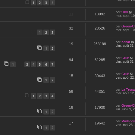
1
2
3
4
par
t1b0
11
13992
mer. sept. 10
par
Green-C
32
28526
mer. sept. 10
1
2
3
par
Kanar
19
268188
dim. août 31
1
2
par
Grulf
94
61285
dim. août 31
1
3
4
5
6
7
…
par
Grulf
15
30443
ven. août 22
1
2
par
La Troca
59
44351
mar. août 12
1
2
3
4
par
Green-C
19
17930
lun. juin 09,
1
2
par
Mudagoy
17
19642
ven. mai 23,
1
2