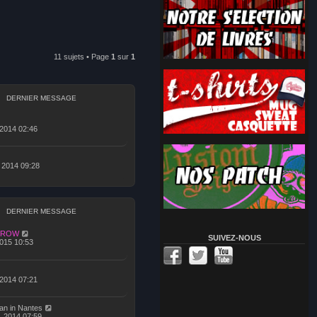
11 sujets • Page
1
sur
1
DERNIER MESSAGE
 2014 02:46
, 2014 09:28
DERNIER MESSAGE
CROW
SUIVEZ-NOUS
 2015 10:53
 2014 07:21
an in Nantes
, 2014 07:59