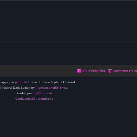
Nous contacter
Supprimer les c
loppé par
phpBB
® Forum Software © phpBB Limited
Prosilver Dark Edition by
Premium phpBB Styles
Traduit par
phpBB-fr.com
Confidentialité
|
Conditions