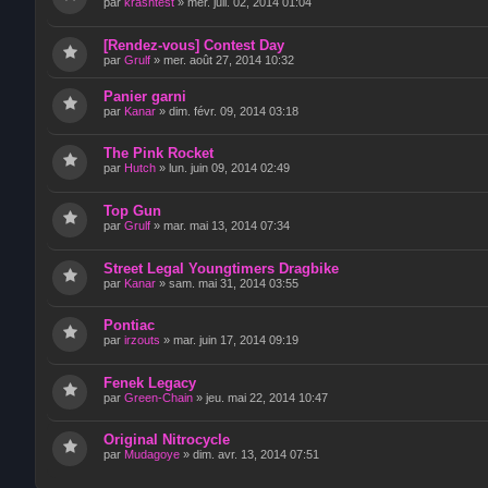
par
krashtest
»
mer. juil. 02, 2014 01:04
[Rendez-vous] Contest Day
par
Grulf
»
mer. août 27, 2014 10:32
Panier garni
par
Kanar
»
dim. févr. 09, 2014 03:18
The Pink Rocket
par
Hutch
»
lun. juin 09, 2014 02:49
Top Gun
par
Grulf
»
mar. mai 13, 2014 07:34
Street Legal Youngtimers Dragbike
par
Kanar
»
sam. mai 31, 2014 03:55
Pontiac
par
irzouts
»
mar. juin 17, 2014 09:19
Fenek Legacy
par
Green-Chain
»
jeu. mai 22, 2014 10:47
Original Nitrocycle
par
Mudagoye
»
dim. avr. 13, 2014 07:51