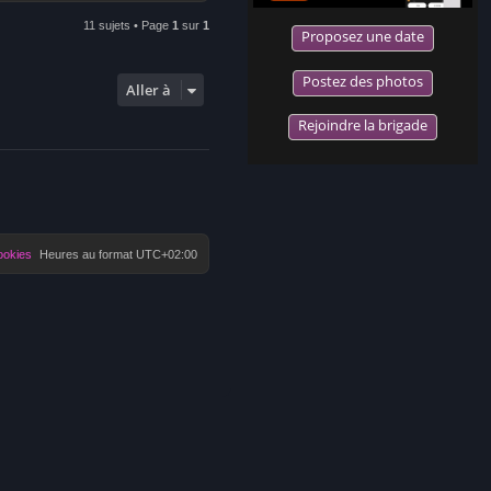
11 sujets • Page
1
sur
1
Proposez une date
Postez des photos
Aller à
Rejoindre la brigade
ookies
Heures au format
UTC+02:00