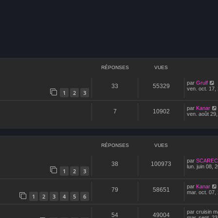
avancée
RÉPONSES
VUES
par
Grulf
33
55329
ven. oct. 17,
1
2
3
par
Kanar
7
10902
ven. août 29
RÉPONSES
VUES
par
SCARE
38
100973
lun. juin 08,
1
2
3
par
Kanar
79
58651
mar. oct. 07,
1
2
3
4
5
6
par
cruisin m
54
49004
mar. sept. 23