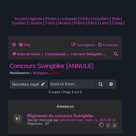
Accueil
Agenda
Photos
La brigade
Clubs
Actualités
Tests
Goodies
Librairie
T-shirt
Stickers
Vidéos
Patch
Liens
Contact
FAQ
S’enregistrer
Connexion
R
Index du forum
Communauté
Concours Swingbike [ANNULE]
e
Concours Swingbike [ANNULE]
c
Modérateurs :
Mudagoye
,
admin
h
Rechercher
Recherche 
e
Nouveau sujet
r
6 sujets • Page
1
sur
1
c
h
Annonces
e
Règlement du concours Swingbike
r
Dernier message par
oldschool
«
sam. mars 21, 2015 08:10
Réponses :
17
1
2