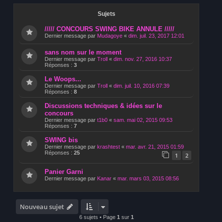
Sujets
///// CONCOURS SWING BIKE ANNULE /////
Dernier message par
Mudagoye
«
dim. juil. 23, 2017 12:01
sans nom sur le moment
Dernier message par
Troll
«
dim. nov. 27, 2016 10:37
Réponses :
3
Le Woops...
Dernier message par
Troll
«
dim. juil. 10, 2016 07:39
Réponses :
8
Discussions techniques & idées sur le
concours
Dernier message par
t1b0
«
sam. mai 02, 2015 09:53
Réponses :
7
SWING bis
Dernier message par
krashtest
«
mar. avr. 21, 2015 01:59
Réponses :
25
1
2
Panier Garni
Dernier message par
Kanar
«
mar. mars 03, 2015 08:56
Nouveau sujet
6 sujets • Page
1
sur
1