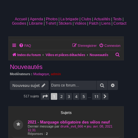
Accueil
Agenda
Photos
La brigade
Clubs
Actualités
Tests
Goodies
Librairie
T-shirt
Stickers
Vidéos
Patch
Liens
Contact
FAQ
S’enregistrer
Connexion
R
Index du forum
Vélos et pièces détachées
Nouveautés
e
Nouveautés
c
Modérateurs :
Mudagoye
,
admin
h
Rechercher
Recherche 
e
Nouveau sujet
r
Page
1
sur
11
1
2
3
4
5
11
Suivante
517 sujets
…
c
h
Sujets
e
r
2021 - Marquage obligatoire des vélos neuf
Dernier message par
drunk_evil_666
«
jeu. avr. 08, 2021
11:31
Réponses :
2