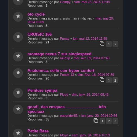
Dernier message par
Compy
«
ven. mai 23, 2014 12:44
Réponses :
3
oto cycle
Dernier message par
cruisin man in Nantes
«
mar. mai 20,
2014 10:09
Réponses :
3
CROISIC 166
Dernier message par
Punay
«
lun. mai 12, 2014 11:59
Réponses :
21
1
2
montage nexus 7 sur singlespeed
Dernier message par
azPulp
«
mer. avr. 09, 2014 07:40
Réponses :
3
Anatomica, selle cuir hyper confort
Dernier message par
Fenek 13
«
dim. févr. 16, 2014 07:39
Réponses :
20
1
2
Peinture sympa
Dernier message par
Floyd
«
dim. janv. 26, 2014 08:43
Réponses :
3
good!, des casques............................très
spéciaux
Dernier message par
easyrider83
«
lun. janv. 20, 2014 10:56
Réponses :
35
1
2
3
Petite Base
Dernier message par
Floyd
«
sam. janv. 04, 2014 10:13