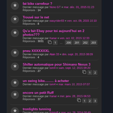
fat bike carrefour ?
Dernier message par
Nono GT
«
mar. déc. 01, 2015 01:23
Réponses :
14
Trouvé sur le net
Dernier message par
easyrider83
«
ven. oct. 09, 2015 10:10
Réponses :
8
Qu'a fait Ebay pour toi aujourd'hui en 2
photos???
Dernier message par
Kanar
«
ven. oct. 02, 2015 12:33
Réponses :
3031
1
200
201
202
203
…
pneu XXXXXXXL
Dernier message par
Alain 33
«
dim. sept. 20, 2015 08:09
Réponses :
4
Shifter automatique pour Shimano Nexus 3
Dernier message par
tom4
«
sam. sept. 12, 2015 09:20
Réponses :
27
1
2
un swing bike......... à acheter
Dernier message par
tom4
«
mar. mars 10, 2015 07:07
encore un petit Ruff
Dernier message par
Kanar
«
mer. janv. 28, 2015 06:53
Réponses :
37
1
2
3
tronlights tunning
Dernier message par
Kristoff
«
mar. oct. 28, 2014 08:49