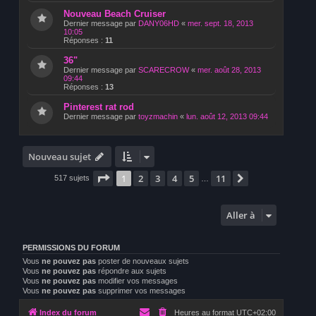
Nouveau Beach Cruiser
Dernier message par
DANY06HD
«
mer. sept. 18, 2013
10:05
Réponses :
11
36"
Dernier message par
SCARECROW
«
mer. août 28, 2013
09:44
Réponses :
13
Pinterest rat rod
Dernier message par
toyzmachin
«
lun. août 12, 2013 09:44
Nouveau sujet
Page
1
sur
11
1
2
3
4
5
11
Suivante
517 sujets
…
Aller à
PERMISSIONS DU FORUM
Vous
ne pouvez pas
poster de nouveaux sujets
Vous
ne pouvez pas
répondre aux sujets
Vous
ne pouvez pas
modifier vos messages
Vous
ne pouvez pas
supprimer vos messages
Index du forum
Heures au format
UTC+02:00