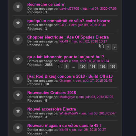
Recherche ce cadre
Dernier message par
davinci78700
«
jeu. mai 07, 2020 07:05
Réponses :
3
quelqu'un connaitrait ce vélo? cadre bizarre
Dernier message par
CR C
«
dim. juin 09, 2019 09:40
Réponses :
1
Chopper électrique : Ace Of Spades Electra
Dernier message par
kiki49
«
mar. oct. 02, 2018 10:17
Réponses :
15
1
2
qu a fait leboncoin pour toi aujourd hui?
Dernier message par
kiki49
«
sam. août 18, 2018 03:34
Réponses :
2885
1
190
191
192
193
…
[Rat Rod Bikes] concours 2018 - Build Off #13
Dernier message par
Granger
«
ven. août 17, 2018 01:48
Réponses :
10
Nouveautés Cruisers 2018
Dernier message par
Mudagoye
«
dim. juin 03, 2018 07:05
Réponses :
5
Nouvel accessoire Electra
Dernier message par
WhiteWidoW
«
jeu. mai 03, 2018 05:47
Réponses :
3
Nouveau magasin de vélos dans le 49 !
Dernier message par
kiki49
«
jeu. avr. 26, 2018 09:27
Réponses :
7