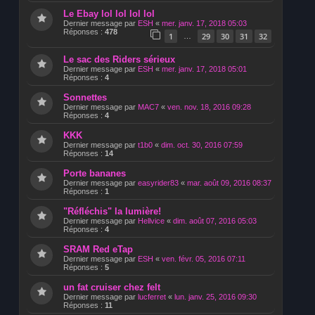
Le Ebay lol lol lol lol
Dernier message par
ESH
«
mer. janv. 17, 2018 05:03
Réponses :
478
1
29
30
31
32
…
Le sac des Riders sérieux
Dernier message par
ESH
«
mer. janv. 17, 2018 05:01
Réponses :
4
Sonnettes
Dernier message par
MAC7
«
ven. nov. 18, 2016 09:28
Réponses :
4
KKK
Dernier message par
t1b0
«
dim. oct. 30, 2016 07:59
Réponses :
14
Porte bananes
Dernier message par
easyrider83
«
mar. août 09, 2016 08:37
Réponses :
1
"Réfléchis" la lumière!
Dernier message par
Hellvice
«
dim. août 07, 2016 05:03
Réponses :
4
SRAM Red eTap
Dernier message par
ESH
«
ven. févr. 05, 2016 07:11
Réponses :
5
un fat cruiser chez felt
Dernier message par
lucferret
«
lun. janv. 25, 2016 09:30
Réponses :
11