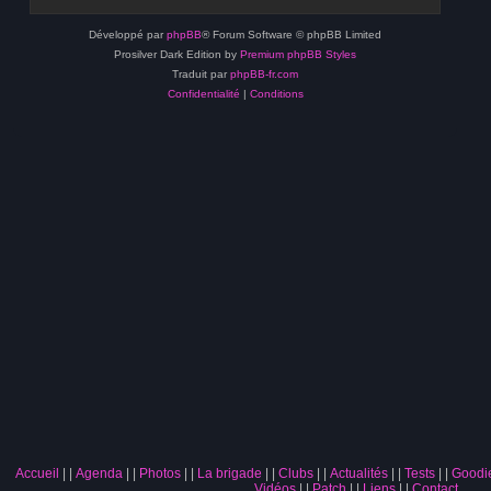
Développé par
phpBB
® Forum Software © phpBB Limited
Prosilver Dark Edition by
Premium phpBB Styles
Traduit par
phpBB-fr.com
Confidentialité
|
Conditions
Accueil
|
Agenda
|
Photos
|
La brigade
|
Clubs
|
Actualités
|
Tests
|
Goodi
Vidéos
|
Patch
|
Liens
|
Contact