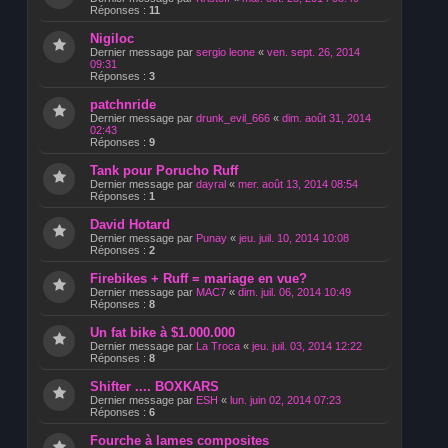
Réponses :
11
Nigiloc
Dernier message par
sergio leone
«
ven. sept. 26, 2014
09:31
Réponses :
3
patchnride
Dernier message par
drunk_evil_666
«
dim. août 31, 2014
02:43
Réponses :
9
Tank pour Porucho Ruff
Dernier message par
dayral
«
mer. août 13, 2014 08:54
Réponses :
1
David Hotard
Dernier message par
Punay
«
jeu. juil. 10, 2014 10:08
Réponses :
2
Firebikes + Ruff = mariage en vue?
Dernier message par
MAC7
«
dim. juil. 06, 2014 10:49
Réponses :
8
Un fat bike à $1.000.000
Dernier message par
La Troca
«
jeu. juil. 03, 2014 12:22
Réponses :
8
Shifter .... BOXKARS
Dernier message par
ESH
«
lun. juin 02, 2014 07:23
Réponses :
6
Fourche à lames composites