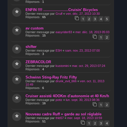
Réponses :
1
ENFIN !!!! ......................Cruisin' Bicycles
Dernier message par
Grulf
«
ven. déc. 27, 2013 10:30
Réponses :
65
1
2
3
4
5
av custom
Dernier message par
easyrider83
«
mer. déc. 18, 2013 05:03
Réponses :
15
1
2
shifter
Dernier message par
ESH
«
sam. nov. 23, 2013 07:00
Réponses :
3
ZEBRACOLOR
Dernier message par
kustomini
«
mar. oct. 29, 2013 07:24
Réponses :
4
Schwinn Sting-Ray Fritz Fifty
Dernier message par
drunk_evil_666
«
ven. oct. 11, 2013
10:49
Réponses :
6
Cruiser assisté 4OOKm d'autonomie et 40 Km/h
Dernier message par
pottz
«
lun. sept. 30, 2013 08:36
Réponses :
16
1
2
Nouveau cadre Ruff = garde au sol réglable
Dernier message par
thib57
«
mer. sept. 18, 2013 10:59
Réponses :
51
1
2
3
4