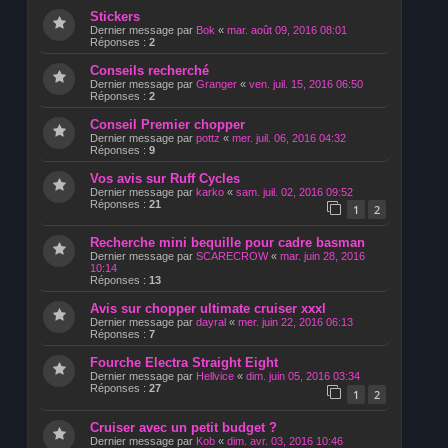
Stickers
Dernier message par
Bok
«
mar. août 09, 2016 08:01
Réponses :
2
Conseils recherché
Dernier message par
Granger
«
ven. juil. 15, 2016 06:50
Réponses :
2
Conseil Premier chopper
Dernier message par
pottz
«
mer. juil. 06, 2016 04:32
Réponses :
9
Vos avis sur Ruff Cycles
Dernier message par
karko
«
sam. juil. 02, 2016 09:52
Réponses :
21
1
2
Recherche mini bequille pour cadre basman
Dernier message par
SCARECROW
«
mar. juin 28, 2016
10:14
Réponses :
13
Avis sur chopper ultimate cruiser xxxl
Dernier message par
dayral
«
mer. juin 22, 2016 06:13
Réponses :
7
Fourche Electra Straight Eight
Dernier message par
Hellvice
«
dim. juin 05, 2016 03:34
Réponses :
27
1
2
Cruiser avec un petit budget ?
Dernier message par
Kob
«
dim. avr. 03, 2016 10:46