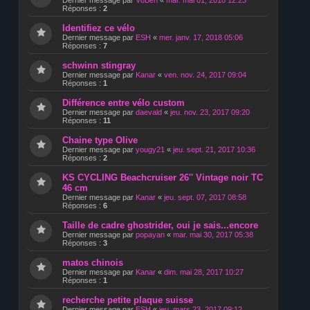
Dernier message par
V8Ben
«
mar. mai 01, 2018 12:23
Réponses :
2
Identifiez ce vélo
Dernier message par
ESH
«
mer. janv. 17, 2018 05:06
Réponses :
7
schwinn stingray
Dernier message par
Kanar
«
ven. nov. 24, 2017 09:04
Réponses :
1
Différence entre vélo custom
Dernier message par
daevald
«
jeu. nov. 23, 2017 09:20
Réponses :
11
Chaine type Olive
Dernier message par
yougy21
«
jeu. sept. 21, 2017 10:36
Réponses :
2
KS CYCLING Beachcruiser 26'' Vintage noir TC
46 cm
Dernier message par
Kanar
«
jeu. sept. 07, 2017 08:58
Réponses :
6
Taille de cadre ghostrider, oui je sais...encore
Dernier message par
popayan
«
mar. mai 30, 2017 05:38
Réponses :
3
matos chinois
Dernier message par
Kanar
«
dim. mai 28, 2017 10:27
Réponses :
1
recherche petite plaque suisse
Dernier message par
ESH
«
jeu. mars 23, 2017 09:12