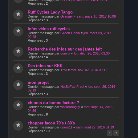
Réponses :
2
Ruff Cycles Lady Tango
Dernier message par
Granger
«
sam. mars 18, 2017 10:09
Réponses :
3
Infos vélos ruff cycles
Dernier message par
Green-Chain
«
jeu. mars 09, 2017
09:48
Réponses :
3
Recherche des infos sur des jantes felt
Dernier message par
convix
«
lun. déc. 26, 2016 03:38
Réponses :
4
Des infos sur KKK
Dernier message par
Troll
«
mer. nov. 02, 2016 09:12
Réponses :
3
mon projet
Dernier message par
NotSoFastFredi
«
lun. sept. 26, 2016
09:19
Réponses :
3
chinois ou bonne facture ?
Dernier message par
whiskarciguy
«
mer. sept. 14, 2016
04:36
Réponses :
8
chopper facon 70's / 80's
Dernier message par
cores11
«
sam. août 27, 2016 01:19
Réponses :
19
1
2