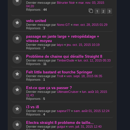
Dernier message par
Bérurier Noir
«
mar. nov. 03, 2015
04:20
Réponses :
44
1
2
3
velo united
Dernier message par
Nono GT
«
mer. oct. 28, 2015 01:29
Réponses :
3
passage en jante large + retropédalage +
vitesse moyeu
Dernier message par
laiyo
«
jeu. oct. 15, 2015 10:19
Réponses :
7
Problème de chaine qui déraille Straight 8
Dernier message par
TimberDude
«
lun. oct. 12, 2015 05:33
Réponses :
11
Felt little bastard et fourche Springer
Dernier message par
Troll
«
ven. sept. 18, 2015 06:35
Réponses :
1
Est-ce que ça va passer ?
Dernier message par
UltimateCruiser
«
lun. août 10, 2015
11:43
Réponses :
5
i3 vs i8
Dernier message par
sapeur77
«
sam. août 01, 2015 12:24
Réponses :
4
Electra straight 8 probleme de taille...
Dernier message par
guigui
«
ven. juil. 31, 2015 12:40