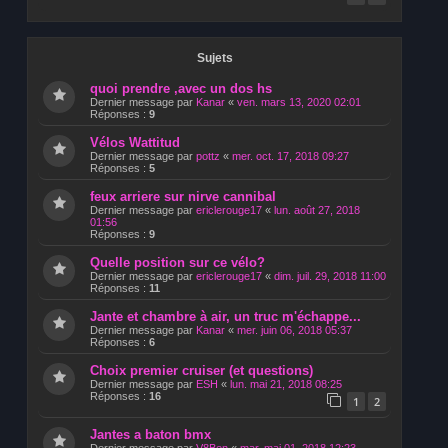
Sujets
quoi prendre ,avec un dos hs
Dernier message par
Kanar
«
ven. mars 13, 2020 02:01
Réponses :
9
Vélos Wattitud
Dernier message par
pottz
«
mer. oct. 17, 2018 09:27
Réponses :
5
feux arriere sur nirve cannibal
Dernier message par
ericlerouge17
«
lun. août 27, 2018
01:56
Réponses :
9
Quelle position sur ce vélo?
Dernier message par
ericlerouge17
«
dim. juil. 29, 2018 11:00
Réponses :
11
Jante et chambre à air, un truc m'échappe...
Dernier message par
Kanar
«
mer. juin 06, 2018 05:37
Réponses :
6
Choix premier cruiser (et questions)
Dernier message par
ESH
«
lun. mai 21, 2018 08:25
Réponses :
16
1
2
Jantes a baton bmx