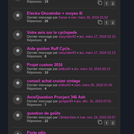
Réponses :
19
1
2
Electra Ghostrider + moyeu 8i
Dernier message par
Kanar
«
mer. mars 30, 2016 01:02
Réponses :
26
1
2
Votre avis sur le cyclopede
Dernier message par
easyrider83
«
jeu. mars 17, 2016 01:15
Réponses :
8
Aide guidon Ruff Cycle .
Dernier message par
easyrider83
«
jeu. mars 17, 2016 01:13
Réponses :
8
Projet custom 2016
Dernier message par
philou93
«
jeu. mars 10, 2016 06:13
Réponses :
10
conseil achat cruiser vintage
Dernier message par
philou93
«
sam. mars 05, 2016 01:45
Réponses :
4
Avis/Question Procject 346 Ash
Dernier message par
gungan99
«
jeu. déc. 31, 2015 07:01
Réponses :
7
question de goûts
Dernier message par
ClimberSam
«
mar. nov. 24, 2015 02:57
Réponses :
22
1
2
Porte vélo