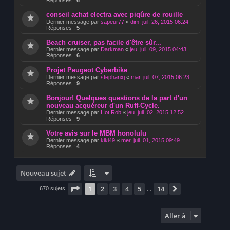
Réponses :
6
conseil achat electra avec piqûre de rouille
Dernier message par
sapeur77
«
dim. juil. 26, 2015 06:24
Réponses :
5
Beach cruiser, pas facile d'être sûr...
Dernier message par
Darkman
«
jeu. juil. 09, 2015 04:43
Réponses :
6
Projet Peugeot Cyberbike
Dernier message par
stephanxj
«
mar. juil. 07, 2015 06:23
Réponses :
9
Bonjour! Quelques questions de la part d'un
nouveau acquéreur d'un Ruff-Cycle.
Dernier message par
Hot Rob
«
jeu. juil. 02, 2015 12:52
Réponses :
9
Votre avis sur le MBM honolulu
Dernier message par
kiki49
«
mer. juil. 01, 2015 09:49
Réponses :
4
Nouveau sujet
Page
1
sur
14
1
2
3
4
5
14
Suivante
670 sujets
…
Aller à