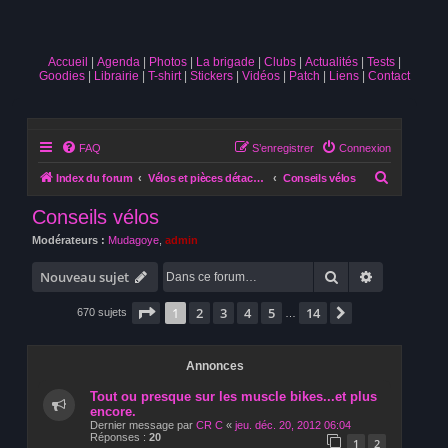
Accueil
Agenda
Photos
La brigade
Clubs
Actualités
Tests
Goodies
Librairie
T-shirt
Stickers
Vidéos
Patch
Liens
Contact
FAQ
S’enregistrer
Connexion
R
Index du forum
Vélos et pièces détachées
Conseils vélos
e
Conseils vélos
c
Modérateurs :
Mudagoye
,
admin
h
Rechercher
Recherche 
e
Nouveau sujet
r
Page
1
sur
14
1
2
3
4
5
14
Suivante
670 sujets
…
c
h
Annonces
e
r
Tout ou presque sur les muscle bikes...et plus
encore.
Dernier message par
CR C
«
jeu. déc. 20, 2012 06:04
Réponses :
20
1
2