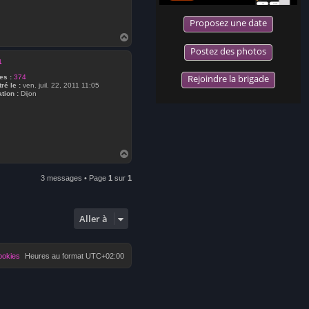
Proposez une date
H
a
Postez des photos
u
1
t
Rejoindre la brigade
s :
374
ré le :
ven. juil. 22, 2011 11:05
tion :
Dijon
H
a
u
3 messages • Page
1
sur
1
t
Aller à
ookies
Heures au format
UTC+02:00