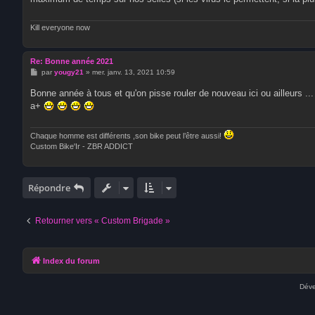
g
e
Kill everyone now
Re: Bonne année 2021
M
par
yougy21
»
mer. janv. 13, 2021 10:59
e
s
Bonne année à tous et qu'on pisse rouler de nouveau ici ou ailleurs ...
s
a+
a
g
e
Chaque homme est différents ,son bike peut l’être aussi!
Custom Bike'Ir - ZBR ADDICT
Répondre
Retourner vers « Custom Brigade »
Index du forum
Déve