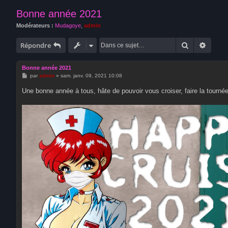
Bonne année 2021
Modérateurs :
Mudagoye
,
admin
Rechercher
Recher
Répondre
Bonne année 2021
M
par
admin
»
sam. janv. 09, 2021 10:08
e
s
Une bonne année à tous, hâte de pouvoir vous croiser, faire la tourné
s
a
g
e