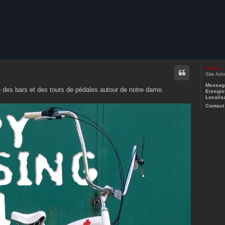
che avancée
admin
Site Adm
Message
e des bars et des tours de pédales autour de notre dame.
Enregist
Localisa
Contact 