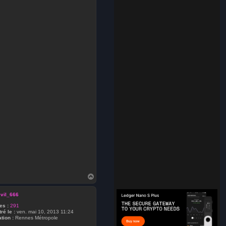
H
a
u
vil_666
t
s :
291
ré le :
ven. mai 10, 2013 11:24
tion :
Rennes Métropole