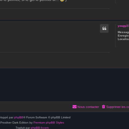
yougy2
Message
Enregist
Localisa
Nous contacter
Supprimer les c
loppé par
phpBB
® Forum Software © phpBB Limited
Prosilver Dark Edition by
Premium phpBB Styles
Traduit par
phpBB-fr.com