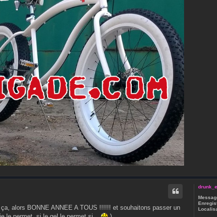
drunk_e
Message
Enregist
 à ça, alors BONNE ANNEE A TOUS !!!!!! et souhaitons passer un
Localisa
 le permet, si le gel le permet si...
)