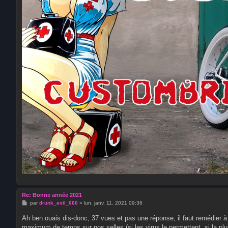
Re: Bonne année 2021
M
par
drunk_evil_666
»
lun. janv. 11, 2021 09:36
e
s
Ah ben ouais dis-donc, 37 vues et pas une réponse, il faut remédier
s
maximum de temps sur nos selles (si les virus le permettent, si la pluie
a