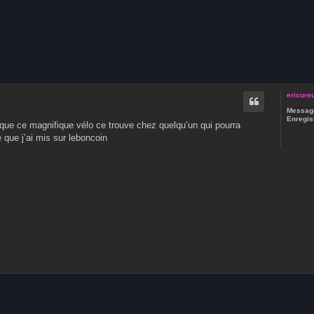
che avancée
ericure
Message
Enregist
 que ce magnifique vélo ce trouve chez quelqu’un qui pourra
 que j’ai mis sur leboncoin