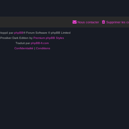
Nous contacter
Supprimer les c
loppé par
phpBB
® Forum Software © phpBB Limited
Prosilver Dark Edition by
Premium phpBB Styles
Traduit par
phpBB-fr.com
Confidentialité
|
Conditions