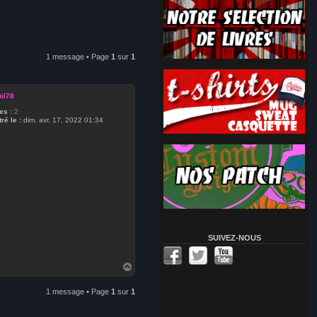
1 message • Page
1
sur
1
uil78
s :
2
ré le :
dim. avr. 17, 2022 01:34
SUIVEZ-NOUS
H
a
u
1 message • Page
1
sur
1
t