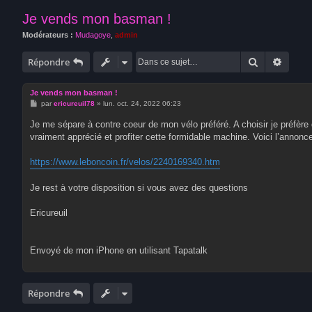
Je vends mon basman !
Modérateurs :
Mudagoye
,
admin
Rechercher
Recher
Répondre
Je vends mon basman !
M
par
ericureuil78
»
lun. oct. 24, 2022 06:23
e
s
Je me sépare à contre coeur de mon vélo préféré. A choisir je préfère
s
vraiment apprécié et profiter cette formidable machine. Voici l’annonce
a
g
e
https://www.leboncoin.fr/velos/2240169340.htm
Je rest à votre disposition si vous avez des questions
Ericureuil
Envoyé de mon iPhone en utilisant Tapatalk
Répondre