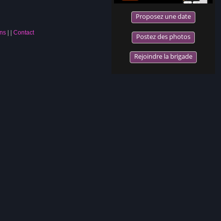
Proposez une date
ns
|
Contact
Postez des photos
Rejoindre la brigade