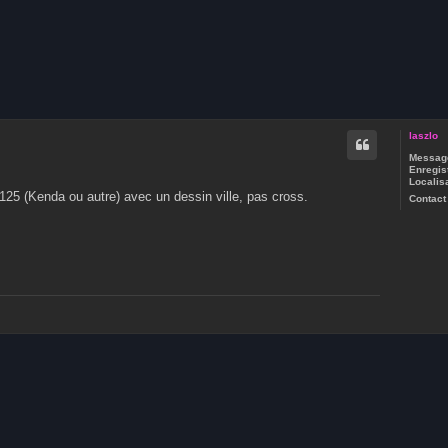
che avancée
laszlo
Message
Enregist
Localisa
.125 (Kenda ou autre) avec un dessin ville, pas cross.
Contact 