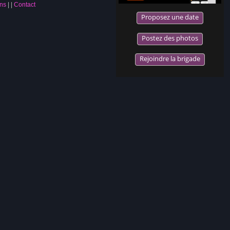
ns
|
Contact
Proposez une date
Postez des photos
Rejoindre la brigade