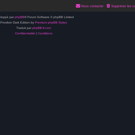
Nous contacter
Supprimer les c
loppé par
phpBB
® Forum Software © phpBB Limited
Prosilver Dark Edition by
Premium phpBB Styles
Traduit par
phpBB-fr.com
Confidentialité
|
Conditions