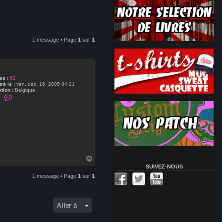
1 message • Page
1
sur
1
s :
62
ré le :
ven. déc. 16, 2005 04:21
tion :
Belgique
C
:
o
n
t
a
c
t
e
r
l
a
H
s
a
SUIVEZ-NOUS
z
u
l
1 message • Page
1
sur
1
t
o
Aller à