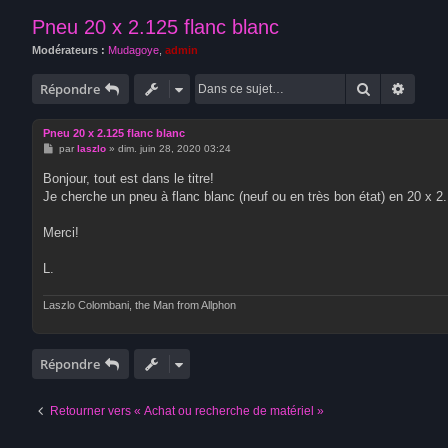
Pneu 20 x 2.125 flanc blanc
Modérateurs :
Mudagoye
,
admin
Rechercher
Recher
Répondre
Pneu 20 x 2.125 flanc blanc
M
par
laszlo
»
dim. juin 28, 2020 03:24
e
s
Bonjour, tout est dans le titre!
s
Je cherche un pneu à flanc blanc (neuf ou en très bon état) en 20 x 2
a
g
e
Merci!
L.
Laszlo Colombani, the Man from Allphon
Répondre
Retourner vers « Achat ou recherche de matériel »