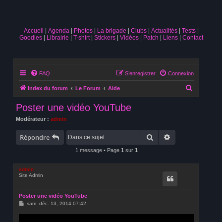
Accueil
Agenda
Photos
La brigade
Clubs
Actualités
Tests
Goodies
Librairie
T-shirt
Stickers
Vidéos
Patch
Liens
Contact
FAQ
S’enregistrer
Connexion
R
Index du forum
Le Forum
Aide
e
Poster une vidéo YouTube
c
Modérateur :
admin
h
Rechercher
Recherche avan
e
Répondre
r
1 message • Page
1
sur
1
c
admin
h
Site Admin
e
r
Poster une vidéo YouTube
M
sam. déc. 13, 2014 07:42
e
s
s