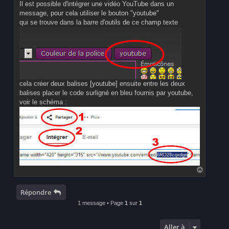
Il est possible d'intégrer une vidéo YouTube dans un
message, pour cela utiliser le bouton "youtube"
qui se trouve dans la barre d'outils de ce champ texte
cela créer deux balises [youtube] ensuite entre les deux
balises placer le code surligné en bleu fournis par youtube,
voir le schéma :
H
a
u
t
Répondre
1 message • Page
1
sur
1
Aller à