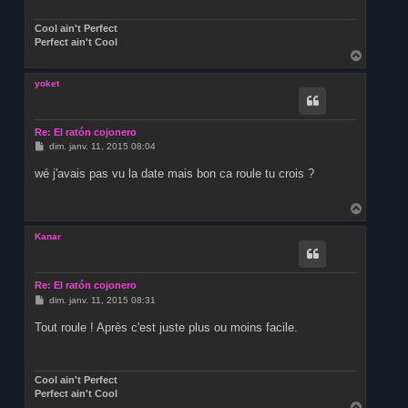
g
e
Cool ain't Perfect
Perfect ain't Cool
H
a
u
yoket
t
Re: El ratón cojonero
M
dim. janv. 11, 2015 08:04
e
s
wé j'avais pas vu la date mais bon ca roule tu crois ?
s
a
g
H
e
a
u
Kanar
t
Re: El ratón cojonero
M
dim. janv. 11, 2015 08:31
e
s
Tout roule ! Après c'est juste plus ou moins facile.
s
a
g
e
Cool ain't Perfect
Perfect ain't Cool
H