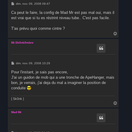
M
dim. nov. 09, 2008 09:47
e
s
Ca peut le faire, la config de Mad Mr est pas mal oui, mais il
s
est vrai que si tu es réstrint niveau tube.. C'est pas facile.
a
g
e
T'as prévu quoi comme cintre ?
H
a
u
Mr.Sk0nk0mbre
t
M
dim. nov. 09, 2008 10:29
e
s
Pour l'instant, je sais pas encore,
s
J'ai un guidon de mob qui a une tronche de ApeHanger, mais
a
g
bon, je verrais, j'ai deja du mal a imaginer la position de
e
conduite
[ Sk0nk ]
H
a
u
Mad Mr
t