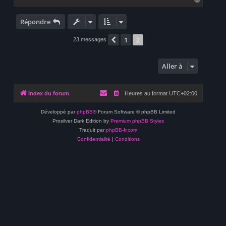
a
u
t
Répondre
1
2
Précédente
23 messages
Aller à
Index du forum
Heures au format
UTC+02:00
Développé par
phpBB
® Forum Software © phpBB Limited
Prosilver Dark Edition by
Premium phpBB Styles
Traduit par
phpBB-fr.com
Confidentialité
|
Conditions