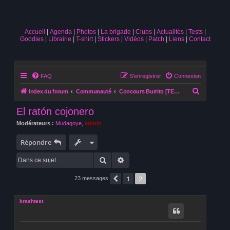
Accueil
Agenda
Photos
La brigade
Clubs
Actualités
Tests
Goodies
Librairie
T-shirt
Stickers
Vidéos
Patch
Liens
Contact
FAQ
S’enregistrer
Connexion
R
Index du forum
Communauté
Concours Burrito [TERMINE]
e
El ratón cojonero
c
Modérateurs :
Mudagoye
,
admin
h
e
Répondre
r
Rechercher
Recherche avancée
c
1
2
h
Précédente
23 messages
e
krashtest
r