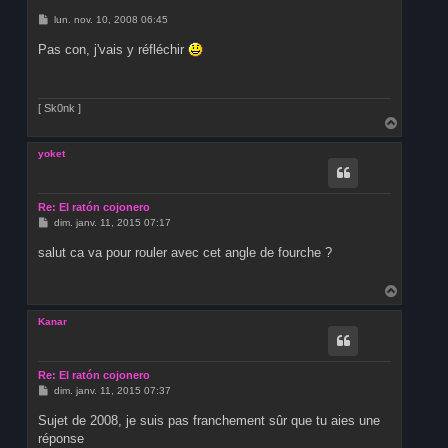
M
lun. nov. 10, 2008 06:45
e
s
Pas con, j'vais y réfléchir
s
a
g
e
[ Sk0nk ]
H
a
u
yoket
t
Re: El ratón cojonero
M
dim. janv. 11, 2015 07:17
e
s
salut ca va pour rouler avec cet angle de fourche ?
s
a
g
H
e
a
u
Kanar
t
Re: El ratón cojonero
M
dim. janv. 11, 2015 07:37
e
s
Sujet de 2008, je suis pas franchement sûr que tu aies une
s
réponse
a